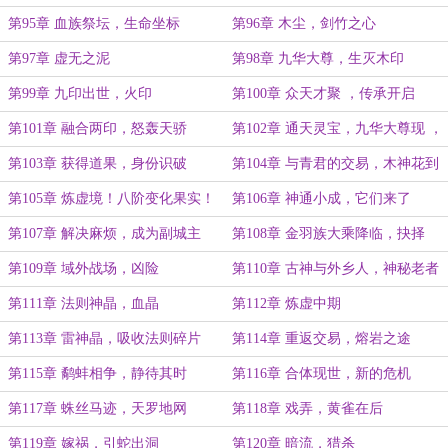
第95章 血族祭坛，生命坐标
第96章 木尘，剑竹之心
第97章 虚无之泥
第98章 九华大尊，生灭木印
第99章 九印出世，火印
第100章 众天才聚 ，传承开启
第101章 融合两印，怒轰天骄
第102章 通天灵宝，九华大尊现 ，
虚空瘟疫
第103章 获得道果，身份识破
第104章 与青君的交易，木神花到
手
第105章 炼虚境！八阶变化果实！
第106章 神通小成，它们来了
第107章 解决麻烦，成为副城主
第108章 金羽族大乘降临，抉择
第109章 域外战场，凶险
第110章 古神与外乡人，神秘老者
第111章 法则神晶，血晶
第112章 炼虚中期
第113章 雷神晶，吸收法则碎片
第114章 重返交易，熔岩之途
第115章 鹬蚌相争，静待其时
第116章 合体现世，新的危机
第117章 蛛丝马迹，天罗地网
第118章 戏弄，黄雀在后
第119章 嫁祸，引蛇出洞
第120章 暗流，猎杀