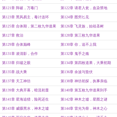
第121章 阵破，万毒门
第122章 请君入瓮，血染禁地
第123章 黑风易主，毒计连环
第124章 图穷匕见
第125章 合体期，第二枚九华道果
第126章 飞灵族，始祖圣树
第127章 救治
第128章 第三枚九华道果
第129章 合体巅峰
第130章 你，追不上我
第131章 凌清影，合作
第132章 鬼手之殇
第133章 归墟之眼
第134章 第四枚道果，大乘初期
第135章 战大乘
第136章 余波与蛰伏
第137章 天工神坊
第138章 神坊初探，执事亲临
第139章 大典开幕，暗流初显
第140章 第五枚九华道果到手
第141章 星海追猎，险死还生
第142章 神木之墟，星图之谜
第143章 威慑黑水，神木之墟
第144章 雷光为骨，神木之心