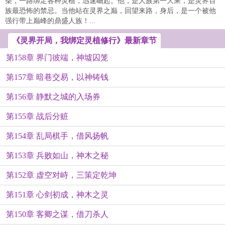
柴，一路绑定各种灵植，迅速崛起。他，是人族第一大乘，是灵界百
族最恐怖的禁忌。当他站在灵界之巅，回望来路，身后，是一个被他
强行带上巅峰的鼎盛人族！...
《灵界开局，我绑定灵植修行》最新章节
第158章 界门彼端，神墟囚笼
第157章 暗巷交易，以神铸钱
第156章 静默之城的入场券
第155章 战后分赃
第154章 乱局棋手，借风扬帆
第153章 兵败如山，神木之秘
第152章 虚空对峙，三策定乾坤
第151章 心剑初成，神木之灵
第150章 客卿之谋，借刀杀人