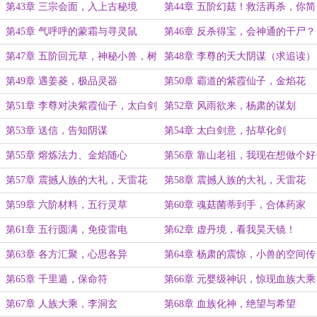
强项啊
羽
第43章 三宗会面，入上古秘境
第44章 五阶幻菇！救活再杀，你简
直就是魔鬼！
第45章 气呼呼的蒙霜与寻灵鼠
第46章 反杀得宝，会神通的干尸？
第47章 五阶回元草，神秘小兽，树
第48章 李尊的天大阴谋（求追读）
人族
第49章 遇姜菱，极品灵器
第50章 霸道的紫霞仙子，金焰花
第51章 李尊对决紫霞仙子，太白剑
第52章 风雨欲来，杨肃的谋划
意初显威
第53章 送信，告知阴谋
第54章 太白剑意，拈草化剑
第55章 熔炼法力、金焰随心
第56章 靠山老祖，我现在想做个好
人
第57章 震撼人族的大礼，天雷花
第58章 震撼人族的大礼，天雷花
（一）
（二）
第59章 六阶材料，五行灵草
第60章 魂菇菌蒂到手，合体药家
第61章 五行圆满，免疫雷电
第62章 虚丹境，看我昊天镜！
第63章 各方汇聚，心思各异
第64章 杨肃的震惊，小兽的空间传
送
第65章 千里遁，保命符
第66章 元婴级神识，惊现血族大乘
第67章 人族大乘，李洞玄
第68章 血族化神，绝望与希望