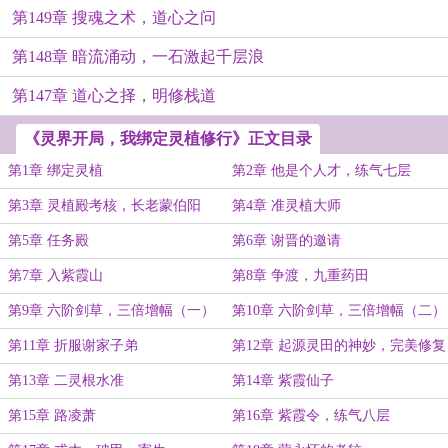
第149章 搜魂之术，道心之问
第148章 暗流涌动，一石激起千层浪
第147章 道心之择，明修栈道
《灵界开局，我绑定灵植修行》正文目录
第1章 绑定灵植
第2章 他是个人才，练气七层
第3章 灵植殿考核，长老蒙伯阳
第4章 准灵植大师
第5章 任务殿
第6章 谢晋的邀请
第7章 入紫霞山
第8章 争渡，九重药田
第9章 六阶剑草，三倍增幅（一）
第10章 六阶剑草，三倍增幅（二）
第11章 折服谢家子弟
第12章 起源灵田的神妙，完美修复
第13章 二灵根水准
第14章 紫霞仙子
第15章 路凌萧
第16章 紫霞令，练气八层