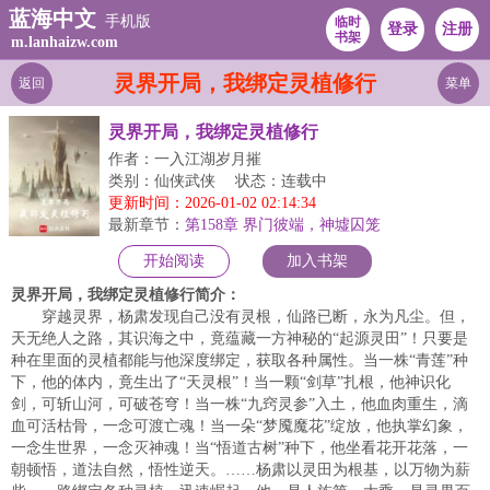
蓝海中文
手机版
临时
登录
注册
书架
m.lanhaizw.com
灵界开局，我绑定灵植修行
返回
菜单
灵界开局，我绑定灵植修行
作者：一入江湖岁月摧
类别：仙侠武侠
状态：连载中
更新时间：2026-01-02 02:14:34
最新章节：
第158章 界门彼端，神墟囚笼
开始阅读
加入书架
灵界开局，我绑定灵植修行简介：
穿越灵界，杨肃发现自己没有灵根，仙路已断，永为凡尘。但，
天无绝人之路，其识海之中，竟蕴藏一方神秘的“起源灵田”！只要是
种在里面的灵植都能与他深度绑定，获取各种属性。当一株“青莲”种
下，他的体内，竟生出了“天灵根”！当一颗“剑草”扎根，他神识化
剑，可斩山河，可破苍穹！当一株“九窍灵参”入土，他血肉重生，滴
血可活枯骨，一念可渡亡魂！当一朵“梦魇魔花”绽放，他执掌幻象，
一念生世界，一念灭神魂！当“悟道古树”种下，他坐看花开花落，一
朝顿悟，道法自然，悟性逆天。……杨肃以灵田为根基，以万物为薪