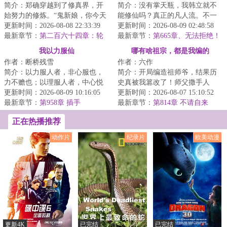
简介：郑确穿越到了修真界，开
简介：没有掌天瓶，我韩立就不
始努力的修炼。“鬼新娘，你今天
能修仙吗？真正的凡人流。不一
怎么什么都没做？”“灵石矿脉挖了
更新时间：2026-08-08 22:33:39
样的剧情等着挖掘。本书又名：
更新时间：2026-08-09 02:48:58
吗？”“...
最新章节：
第二百六十四章：轮
《凡人前传》《...
最新章节：
第665章、无法拒绝！
回命途。（第二更！）
（二合一，今日三更，求订
我以力服仙
哪有啥祖宗，都是我编的
阅！）
作者：断桥残雪
作者：六作
简介：以力服人者，非心服也，
简介：开局编造祖师爷，结果历
力不赡也；以理服人者，中心悦
史真被我篡改了！师父撒手人
而诚服也。不过仙人往往不讲
更新时间：2026-08-09 10:16:05
寰，陈清临危受命，成了个眼看
更新时间：2026-08-07 15:10:52
理……...
最新章节：
第958章 插手
就要“树倒猢狲散...
最新章节：
第814章 不请自来
正在热播推荐
动作片
纪录片
欧美动漫
更新4K
已完结
已完结