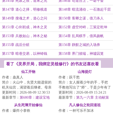
第145章 死寂之痕，道果之兆
第146章 论道台上，一诺千金
第147章 道心之择，明修栈道
第148章 暗流涌动，一石激起千层
浪
第149章 搜魂之术，道心之问
第150章 客卿之谋，借刀杀人
第151章 心剑初成，神木之灵
第152章 虚空对峙，三策定乾坤
第153章 兵败如山，神木之秘
第154章 乱局棋手，借风扬帆
第155章 战后分赃
第156章 静默之城的入场券
第157章 暗巷交易，以神铸钱
第158章 界门彼端，神墟囚笼
看了《灵界开局，我绑定灵植修行》的书友还喜欢看
仙工开物
山海提灯
作者：蛊真人
作者：跃千愁
简介：火山中，先贤大能遗留的
简介：女人握着少年的手，手把
机关仙宫，渴望着后继者。母亲
手教他写出了“师”，于是少年有了
舍命争取，获得仙宫宝印，临死
更新时间：2026-08-09 12:30:53
姓。山海提灯，与皓月争辉！...
更新时间：2026-08-09 15:24:21
前留给了宁拙。...
最新章节：
第680章：建设宝地
最新章节：
第九一六章 主动献策
从生死簿开始修仙
凡人修仙之轮回道祖
作者：爆炸小拿铁
作者：一杯可乐不加冰