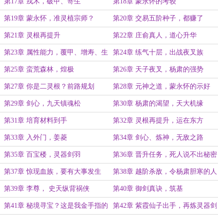
第17章 戎木，破甲、寄生
第18章 蒙永怀的考较
第19章 蒙永怀，准灵植宗师？
第20章 交易五阶种子，都赚了
第21章 灵根再提升
第22章 庄俞真人，道心升华
第23章 属性能力，覆甲、增寿、生
第24章 练气十层，出战夜叉族
生不息
第25章 蛮荒森林，煌极
第26章 天子夜叉，杨肃的强势
第27章 你是二灵根？前路规划
第28章 元神之道，蒙永怀的示好
第29章 剑心，九天镇魂松
第30章 杨肃的渴望，天大机缘
第31章 培育材料到手
第32章 灵根再提升，运在东方
第33章 入外门，姜菱
第34章 剑心、炼神，无敌之路
第35章 百宝楼，灵器剑羽
第36章 晋升任务，死人说不出秘密
第37章 惊现血族，要有大事发生
第38章 越阶杀敌，令杨肃胆寒的人
族男子
第39章 李尊， 史天纵背祸侠
第40章 御剑真诀，筑基
第41章 秘境寻宝？这是我金手指的
第42章 紫霞仙子出手，再炼灵器剑