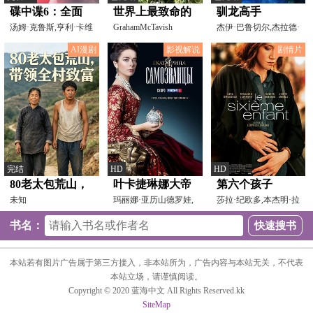
碟中谍6：全面
世界上最致命的
驯龙高手
瓦解
汤姆·克鲁斯,亨利·卡维
蛇
GrahamMcTavish
杰伊·巴鲁切尔,杰拉德·
尔,文·瑞姆斯,西
巴特勒,克雷格·费
AI漫剧
影视解说
剧情片
完结
HD
HD
80老太包荒山，
叶卡捷琳娜大帝
第六个孩子
带领全村致富
未知
第三季(剧情解
玛丽娜·亚历山德罗娃,
莎拉·纪欧多,本杰明·拉
帕维尔·塔巴科夫,弗
维赫尼,达米安·勃
说）
书名：
本站若有图片广告属于第三方接入，非本站所为，广告内容与本站无关，不代表
本站立场，请谨慎阅读。
Copyright © 2020 蓝海中文 All Rights Reserved.kk
SiteMap