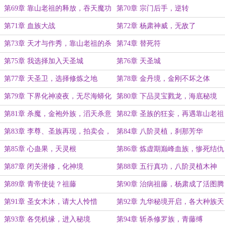
第69章 靠山老祖的释放，吞天魔功
第70章 宗门后手，逆转
第71章 血族大战
第72章 杨肃神威，无敌了
第73章 天才与作秀，靠山老祖的杀
第74章 替死符
意
第75章 我选择加入天圣城
第76章 天圣城
第77章 天圣卫，选择修炼之地
第78章 金丹境，金刚不坏之体
第79章 下界化神凌夜，无尽海蟒化
第80章 下品灵宝戮龙，海底秘境
蛟
第81章 杀魔，金袍外族，滔天杀意
第82章 圣族的狂妄，再遇靠山老祖
第83章 李尊、圣族再现，拍卖会，
第84章 八阶灵植，刹那芳华
上品灵宝青鸾剑羽
第85章 心蛊果，天灵根
第86章 炼虚期巅峰血族，惨死结仇
第87章 闭关潜修，化神境
第88章 五行真功，八阶灵植木神
花，木族任务
第89章 青帝使徒？祖藤
第90章 治病祖藤，杨肃成了活图腾
第91章 圣女木沐，请大人怜惜
第92章 九华秘境开启，各大种族天
才齐聚
第93章 各凭机缘，进入秘境
第94章 斩杀修罗族，青藤缚