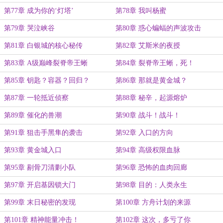
第77章 成为你的‘灯塔’
第78章 我叫杨蜜
第79章 哭泣峡谷
第80章 惑心蝙蝠的声波攻击
第81章 白银城的核心秘传
第82章 艾斯米的夜授
第83章 A级巅峰裂脊帝王蜥
第84章 裂脊帝王蜥，死！
第85章 钥匙？容器？回归？
第86章 那就是黄金城？
第87章 一轮抵近侦察
第88章 秘辛，起源熔炉
第89章 催化的兽潮
第90章 战斗！战斗！
第91章 狙击手黑隼的袭击
第92章 入口的方向
第93章 黄金城入口
第94章 高级权限血脉
第95章 剔骨刀清剿小队
第96章 恐怖的血肉回廊
第97章 开启基因锁大门
第98章 目的：人类永生
第99章 末日秘密的发现
第100章 方舟计划的来源
第101章 精神能量冲击！
第102章 这次，多亏了你