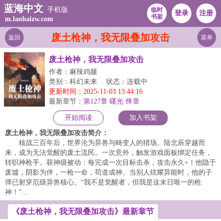
蓝海中文
手机版
临时
登录
注册
书架
m.lanhaizw.com
废土枪神，我无限叠加攻击
返回
菜单
废土枪神，我无限叠加攻击
作者：麻辣鸡腿
类别：科幻未来
状态：连载中
更新时间：2025-11-03 13:44:16
最新章节：
第127章 曙光·终章
开始阅读
加入书架
废土枪神，我无限叠加攻击简介：
核战三百年后，世界沦为异兽与畸变人的猎场。陆北辰穿越而
来，成为无法觉醒的废土流民。一次意外，触发游戏面板绑定任务，
转职神枪手。获神级被动：每完成一次目标击杀，攻击永久+！他隐于
废墟，阴影为伴，一枪一命，苟道成神。当别人炫耀异能时，他的子
弹已射穿厄级异兽核心。“我不是觉醒者，但我是这末日唯一的枪
神！”...
《废土枪神，我无限叠加攻击》最新章节