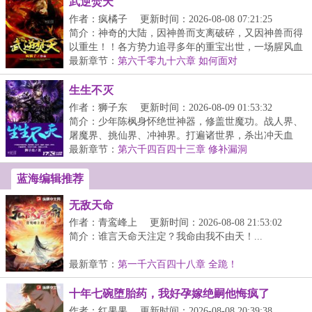
武逆焚天
作者：疯橘子
更新时间：2026-08-08 07:21:25
简介：神奇的大陆，因神兽而支离破碎，又因神兽而得
以重生！！各方势力追寻多年的重宝出世，一场腥风血
雨...
最新章节：
第六千零九十六章 如何面对
生生不灭
作者：狮子东
更新时间：2026-08-09 01:53:32
简介：少年陈枫身怀绝世神器，修盖世魔功。战人界、
屠魔界、挑仙界、冲神界。打遍诸世界，杀出冲天血
路，...
最新章节：
第六千四百四十三章 修补漏洞
蓝海编辑推荐
无敌天命
作者：青鸾峰上
更新时间：2026-08-08 21:53:02
简介：谁言天命天注定？我命由我不由天！...
最新章节：
第一千六百四十八章 全跪！
十年七碗堕胎药，我好孕嫁绝嗣他悔疯了
作者：红果果
更新时间：2026-08-08 20:39:38