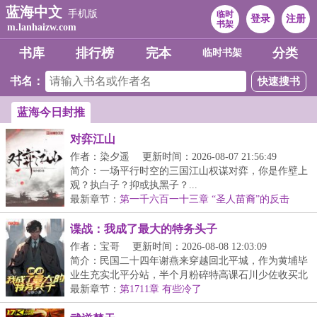
蓝海中文
手机版
临时
登录
注册
书架
m.lanhaizw.com
书库
排行榜
完本
分类
临时书架
书名：
蓝海今日封推
对弈江山
作者：染夕遥
更新时间：2026-08-07 21:56:49
简介：一场平行时空的三国江山权谋对弈，你是作壁上
观？执白子？抑或执黑子？...
最新章节：
第一千六百一十三章 “圣人苗裔”的反击
谍战：我成了最大的特务头子
作者：宝哥
更新时间：2026-08-08 12:03:09
简介：民国二十四年谢燕来穿越回北平城，作为黄埔毕
业生充实北平分站，半个月粉碎特高课石川少佐收买北
平...
最新章节：
第1711章 有些冷了