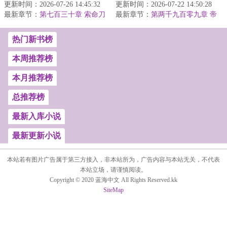
更新时间：2026-07-26 14:45:32
没有炼神逆天，仅有一曲
更新时间：2026-07-22 14:50:28
神，吊打一切不服气！秦
最新章节：
无悔的荡世壮歌。沧海横
第七百三十章 索命刀
最新章节：
飞偶得神秘传承，拥有神
第两千九百零九章 帝
印
流，生灵涂...
境（大结局）
眼，从此医术...
热门新书榜
本周推荐榜
本月推荐榜
总推荐榜
最新入库小说
最新更新小说
本站若有图片广告属于第三方接入，非本站所为，广告内容与本站无关，不代表
本站立场，请谨慎阅读。
Copyright © 2020 蓝海中文 All Rights Reserved.kk
SiteMap