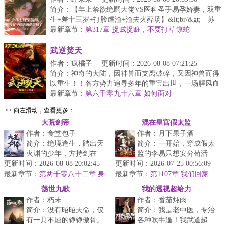
简介：【年上禁欲绝嗣大佬VS医科圣手易孕娇妻，双重
生+差十三岁+打脸虐渣+渣夫火葬场】&lt;br/&gt; 苏
婉...
最新章节：
第317章 捉贼捉赃，不要打草惊蛇
武逆焚天
作者：疯橘子
更新时间：2026-08-08 07:21:25
简介：神奇的大陆，因神兽而支离破碎，又因神兽而得
以重生！！各方势力追寻多年的重宝出世，一场腥风血
雨...
最新章节：
第六千零九十六章 如何面对
<< 向左滑动，查看更多：
大荒剑帝
混在皇宫假太监
作者：食堂包子
作者：月下果子酒
简介：绝境逢生，踏出天
简介：一开始，穿成假太
火渊的少年，方持剑在
监的李易只想安分苟活
更新时间：2026-08-08 20:02:45
手，便一头闯进这场天地
更新时间：2026-07-25 00:56:09
着，但后来，看着高贵雍
最新章节：
大劫！纵剑斩荆棘，苍穹
第两千零八十二章 身
最新章节：
容的皇后，李易心思变
第1107章 我们回家
契太阴
染血时，且斗...
了。“江山你坐...
荡世九歌
我的透视超给力
作者：朽末
作者：番茄炖肉
简介：没有昭昭天命，仅
简介：我是老中医，专治
有一具不屈的铮铮傲骨。
各种吹牛逼！我武道超