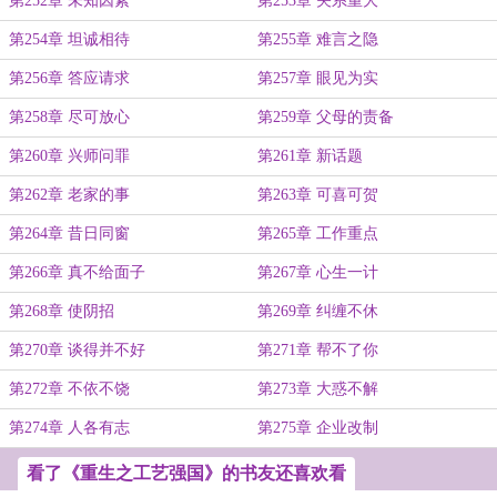
第252章 未知因素
第253章 关系重大
第254章 坦诚相待
第255章 难言之隐
第256章 答应请求
第257章 眼见为实
第258章 尽可放心
第259章 父母的责备
第260章 兴师问罪
第261章 新话题
第262章 老家的事
第263章 可喜可贺
第264章 昔日同窗
第265章 工作重点
第266章 真不给面子
第267章 心生一计
第268章 使阴招
第269章 纠缠不休
第270章 谈得并不好
第271章 帮不了你
第272章 不依不饶
第273章 大惑不解
第274章 人各有志
第275章 企业改制
看了《重生之工艺强国》的书友还喜欢看