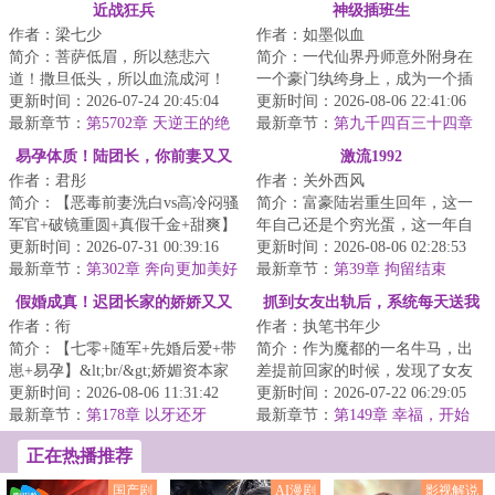
近战狂兵
神级插班生
作者：梁七少
作者：如墨似血
简介：菩萨低眉，所以慈悲六
简介：一代仙界丹师意外附身在
道！撒旦低头，所以血流成河！
一个豪门纨绔身上，成为一个插
以撒旦之名，专职杀戮，他要当
更新时间：2026-07-24 20:45:04
班生，以一身神奇仙术，混迹于
更新时间：2026-08-06 22:41:06
最强的那个男人！...
最新章节：
第5702章 天逆王的绝
美女丛中，在都...
最新章节：
第九千四百三十四章
境！
明悟！
易孕体质！陆团长，你前妻又又
激流1992
作者：君彤
作者：关外西风
又怀了！
简介：【恶毒前妻洗白vs高冷闷骚
简介：富豪陆岩重生回年，这一
军官+破镜重圆+真假千金+甜爽】
年自己还是个穷光蛋，这一年自
&lt;br/&gt;沈诗念一睁眼，发现自
更新时间：2026-07-31 00:39:16
己什么都不是。&lt;br/&gt;但是这
更新时间：2026-08-06 02:28:53
己穿成了...
最新章节：
第302章 奔向更加美好
一年她还在...
最新章节：
第39章 拘留结束
的未来（大结局）
假婚成真！迟团长家的娇娇又又
抓到女友出轨后，系统每天送我
作者：衔
作者：执笔书年少
又孕吐了
三百万！
简介：【七零+随军+先婚后爱+带
简介：作为魔都的一名牛马，出
崽+易孕】&lt;br/&gt;娇媚资本家
差提前回家的时候，发现了女友
小姐VS高冷禁欲军官&lt;br/&gt;
更新时间：2026-08-06 11:31:42
出轨。&lt;br/&gt;一气之下，痛打
更新时间：2026-07-22 06:29:05
上一世，叶...
最新章节：
第178章 以牙还牙
狗男女，林...
最新章节：
第149章 幸福，开始
了……
正在热播推荐
国产剧
AI漫剧
影视解说