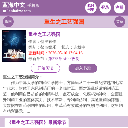
蓝海中文
手机版
临时
登录
注册
书架
m.lanhaizw.com
重生之工艺强国
返回
菜单
重生之工艺强国
作者：创里有作
类别：都市娱乐
状态：连载中
更新时间：2026-05-10 13:04:16
最新章节：
第275章 企业改制
开始阅读
加入书架
重生之工艺强国简介：
作为牛津大学的制药科学博士，方翰民从二十一世纪穿越到七零
年代末，附体于东风制药厂的一名临时工。面对混乱落后的制药工
艺，他利用自己超前的制药科技，点石成金，化腐朽为神奇，全面提
升制药工业的整体实力。技术革新，专利药仿制，高通量药物筛选，
大数据在新药创制中的应用，中草药有效成分的甄别与利用，这里均
有精彩展示。...
《重生之工艺强国》最新章节