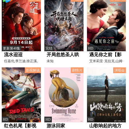
更新第40集
完结
HD
流水迢迢
开局忽悠圣人哄
遇见你之前【影
任嘉伦,李兰迪,徐正溪,
睡主角
未知
视解说】
艾米莉亚·克拉克,山姆·
高寒,张雅钦,赵华为,
克拉弗林,珍妮·麦
影视解说
剧情片
演唱会
HD
HD
HD
红色机尾【影视
游泳回家
山歌响起的地方