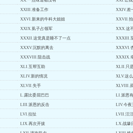
XX.一点味道都没有
XXI.让
XXIII.准备工作
XXIV.
XXVI.新来的牛科大姐姐
XXVII.
XXIX.虱子占领军
XXX.
XXXII.这觉真是睡不了一点
XXXII
XXXV.沉默的离去
XXXV
XXXVIII.阻击战
XXXIX.
XLI.互帮互助
XLII.
XLIV.新的情况
XLV.
XLVII.失手
XLVII
L.露比委屈巴巴
LI.派恩
LIII.派恩的反击
LIV.今
LVI.拉扯
LVII.
LIX.再次开拔
LX.战