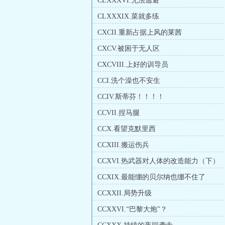
CLXXXVI.无法逃避
CLXXXIX.菜就多练
CXCII.重新占据上风的莱茜
CXCV.被困于无人区
CXCVIII.上好的训导员
CCI.洗个澡也不安生
CCIV.斯蒂芬！！！！
CCVII.捏马腿
CCX.看望克默里西
CCXIII.搬运伤兵
CCXVI.热武器对人体的改造能力（下）
CCXIX.最能绷的贝尔纳也绷不住了
CCXXII.局势升级
CCXXVI.“巴黎大炮”？