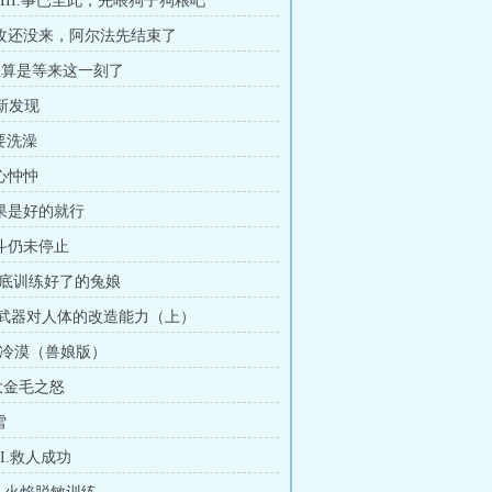
VIII.事已至此，先喂狗子狗粮吧
.进攻还没来，阿尔法先结束了
.总算是等来这一刻了
.新发现
要洗澡
忧心忡忡
结果是好的就行
战斗仍未停止
.彻底训练好了的兔娘
.热武器对人体的改造能力（上）
II.冷漠（兽娘版）
.大金毛之怒
雪
II.救人成功