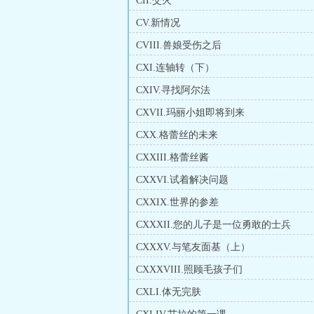
CII.交火
CV.新情况
CVIII.兽娘受伤之后
CXI.连轴转（下）
CXIV.寻找阿尔法
CXVII.玛丽小姐即将到来
CXX.格蕾丝的未来
CXXIII.格蕾丝酱
CXXVI.试着解决问题
CXXIX.世界的参差
CXXXII.您的儿子是一位勇敢的士兵
CXXXV.与笔友面基（上）
CXXXVIII.照顾毛孩子们
CXLI.体无完肤