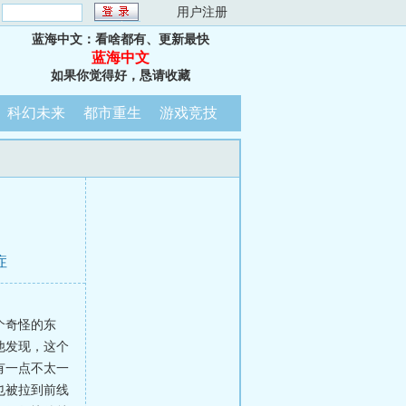
：
用户注册
蓝海中文：看啥都有、更新最快
蓝海中文
如果你觉得好，恳请收藏
科幻未来
都市重生
游戏竞技
症
个奇怪的东
他发现，这个
有一点不太一
也被拉到前线