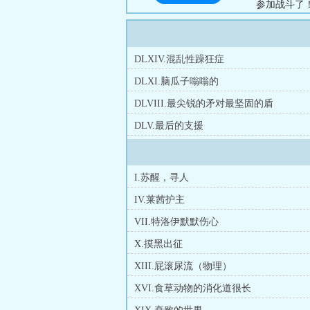
参加战斗了
发现，兽娘
能在胳膊腿
通过这个缺
DLXIV.混乱性躁狂症
了。”（+
DLXI.脑瓜子嗡嗡的
并温暖他人的
DLVIII.最尖锐的矛对最坚固的盾
DLV.最后的支援
I.苏醒，寻人
IV.莱茜护主
VII.特洛伊默默伤心
X.摸黑出征
XIII.屁滚尿流（物理）
XVI.食草动物的消化道很长