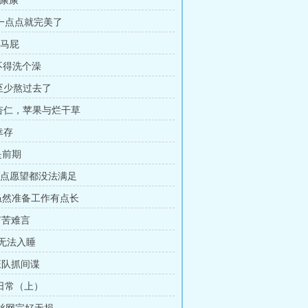
我康康
差一点点就完美了
拍马屁
这不得洗个澡
I.至少熬过去了
I.杏仁，苹果与烂干草
幸存
只是前期
这么点愿望都没法满足
I.虽然准备工作有点长
有苦难言
夜无法入睡
汪汪队抓间谍
壕日常（上）