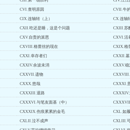
CIII.第一场胜利
CIV.汪
CVI.查明原因
CVII.
CIX.连轴转（上）
CX.连
CXII.吃还是睡，这是个问题
CXIII.
CXV.自责的派恩
CXVI.
CXVIII.格蕾丝的现在
CXIX.
CXXI.幸存者们
CXXII
CXXIV.余波未消
CXXV.
CXXVII.遗物
CXXVII
CXXX.悠哉
CXXXI
CXXXIII.退路
CXXXIV
CXXXVI.与笔友面基（中）
CXXXV
CXXXIX.伤痕累累的金毛
CXL.如
CXLII.泣不成声
CXLII