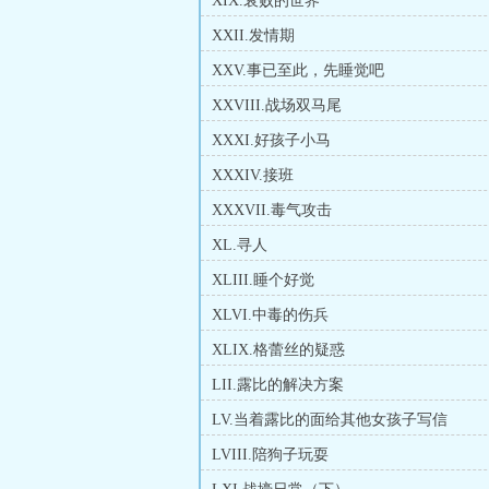
XIX.衰败的世界
XXII.发情期
XXV.事已至此，先睡觉吧
XXVIII.战场双马尾
XXXI.好孩子小马
XXXIV.接班
XXXVII.毒气攻击
XL.寻人
XLIII.睡个好觉
XLVI.中毒的伤兵
XLIX.格蕾丝的疑惑
LII.露比的解决方案
LV.当着露比的面给其他女孩子写信
LVIII.陪狗子玩耍