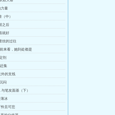
汪队救大命
牛的力量
轴转（中）
苏醒之后
活着就好
格蕾丝的过往
.墓前来看，她到处都是
稳定剂
I.赶集
.意外的支线
.沉闷
II.与笔友面基（下）
履薄冰
I.可怜且可悲