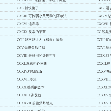
CLXXXVII.法国佬，李在干神魔
CLXXX
CXC.就快傻了
CXCI
CXCIII.可怜弱小又无助的阿尔法
CXCIV
CXCVI.连发器
CXCVII
CXCIX.反常的莱茜
CC.说是
CCII.能不能让人（和兽）睡觉
CCIII.
CCV.先摸鱼后忙碌
CCVI.
CCVIII.最好用的处世哲学
CCIX.
CCXI.派恩担心马腿
CCXII
CCXIV.打扫战场
CCXV
CCXVII.冷漠
CCXVI
CCXX.熟悉的剧本
CCXXI
CCXXIII.训艾拉
CCXXV.
CCXXVII.前往爆炸地点
CCXXVI