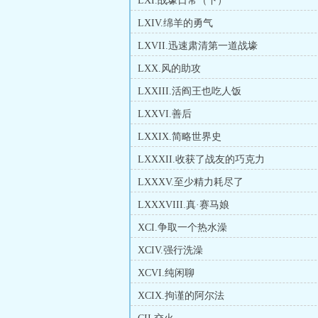
LXI.战壕日常（下）
LXIV.绵羊的勇气
LXVII.迅速肃清第一道战壕
LXX.风的助攻
LXXIII.活阎王也吃人饭
LXXVI.善后
LXXIX.简略世界史
LXXXII.收获了战友的巧克力
LXXXV.至少精力耗尽了
LXXXVIII.真·赛马娘
XCI.争取一个热水澡
XCIV.强行洗澡
XCVI.纯闲聊
XCIX.拘谨的阿尔法