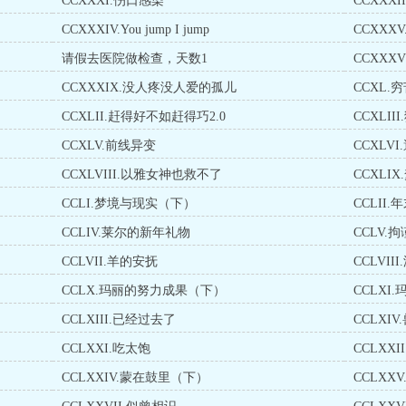
CCXXXI.伤口感染
CCXXX
CCXXXIV.You jump I jump
CCXXX
请假去医院做检查，天数1
CCXXXV
CCXXXIX.没人疼没人爱的孤儿
CCXL
CCXLII.赶得好不如赶得巧2.0
CCXLII
CCXLV.前线异变
CCXLV
CCXLVIII.以雅女神也救不了
CCXLI
CCLI.梦境与现实（下）
CCLII.
CCLIV.莱尔的新年礼物
CCLV.
CCLVII.羊的安抚
CCLVI
CCLX.玛丽的努力成果（下）
CCLX
CCLXIII.已经过去了
CCLXI
CCLXXI.吃太饱
CCLXX
CCLXXIV.蒙在鼓里（下）
CCLXX