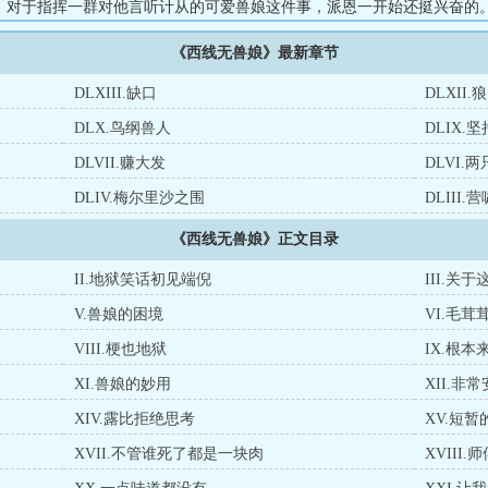
！对于指挥一群对他言听计从的可爱兽娘这件事，派恩一开始还挺兴奋的
的身体素质再怎么强悍，那也不过是血肉之躯，在工业化的战争中依旧不
《西线无兽娘》最新章节
儿乱飞的前线增加自己与兽娘们的生存几率，派恩不得不将“地狱笑话系统
德系统赚取积分兑换物资。问：“喂，你知道彼得在哪吗？”答：“他刚被火
DLXIII.缺口
DLXII
）答：“怎么，他是你的熟人？”（+）答：“他已经变成了一个燃烧自我、发
DLX.鸟纲兽人
DLIX.坚
好人儿。...
DLVII.赚大发
DLVI
DLIV.梅尔里沙之围
DLIII
《西线无兽娘》正文目录
II.地狱笑话初见端倪
III.关
V.兽娘的困境
VI.毛
VIII.梗也地狱
IX.根
XI.兽娘的妙用
XII.非
XIV.露比拒绝思考
XV.短
XVII.不管谁死了都是一块肉
XVIII