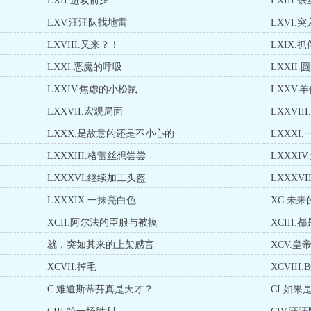
LXII.进攻前夕
LXIII
LXV.汪汪队找地雷
LXVI.突
LXVIII.又来？！
LXIX.
LXXI.恶魔的呼吸
LXXII
LXXIV.焦虑的小松鼠
LXXV.
LXXVII.宏观局面
LXXVII
LXXX.是故意的还是不小心的
LXXXI
LXXXIII.格蕾丝想尝尝
LXXX
LXXXVI.继续加工头盔
LXXXV
LXXXIX.一抹亮白色
XC.未
XCII.阿尔法的臣服与被摸
XCIII
就，突如其来的上架感言
XCV.
XCVII.掉毛
XCVII
C.难道斯蒂芬真是天才？
CI.如