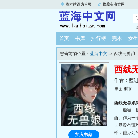
将本站设为首页
收藏蓝海官网
首页
书库
排行榜
完本
女生
您当前的位置：
蓝海中文
-> 西线无兽娘
西线
作者：蓝
更新时间：202
西线无兽娘
榴弹、
西。作为一
世界没有谭
样：他身处
加入书架