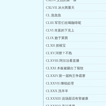
CXLIV.艾拉的第一课
CXLVII.冰火两重天
CL.急急急
CLIII.军官们在喝咖啡呢
CLVI.肖蒽的下克上
CLIX.败于莱茜
CLXII.抓根宝
CLXV.河狸？不熟
CLXVIII.阿尔法看直播
CLXXI.木板被砸出了裂纹
CLXXIV.新一届狗王争霸赛
CLXXVII.继续处理
CLXXX.洗羊羊
CLXXXIII.说场面话有害健康