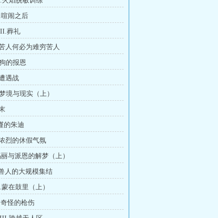
II.火焰脱敏训练
V.喧闹之后
II.葬礼
.穷苦人何必为难穷苦人
I.狗的报恩
I.遭遇战
X.梦境与现实（上）
年末
拘谨的朱迪
II.浓烈的休假气氛
I.玛丽与派恩的解梦（上）
V.兽人的大规模集结
II.蒙在鼓里（上）
V.奇怪的枪伤