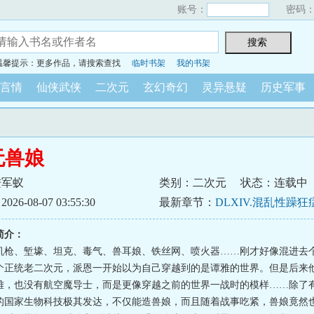
账号：
密码
温馨提示：更多作品，请搜索查找
临时书架
我的书架
言情
仙侠武侠
二次元
玄幻奇幻
灵异悬疑
历史军事
无兽娘
进军蚁
类别：二次元
状态：连载中
6-08-07 03:55:30
最新章节：
DLXIV.混乱性躁狂
简介：
机枪、堑壕、坦克、毒气、兽耳娘、铁丝网、喷火器……刚才好像混进去
个正统老二次元，派恩一开始以为自己穿越到的是谭雅的世界。但是后来
雅，也没有航空魔导士，而是更像穿越之前的世界一战时的模样……除了
的国家生物科技极其发达，不仅能造兽娘，而且随着战事吃紧，兽娘竟然