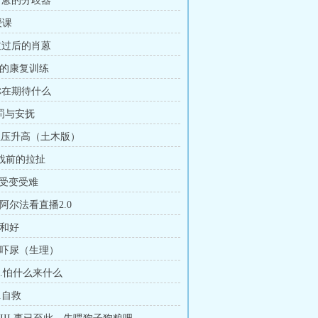
.肖蒽的分歧器
授课
哭泣过后的肖蒽
拉的康复训练
I.你在期待什么
惩罚与安抚
.血压升高（土木版）
I.战前的拉扯
享受变受难
I.阿尔法看直播2.0
.和好
X.吓尿（生理）
II.怕什么来什么
V.自救