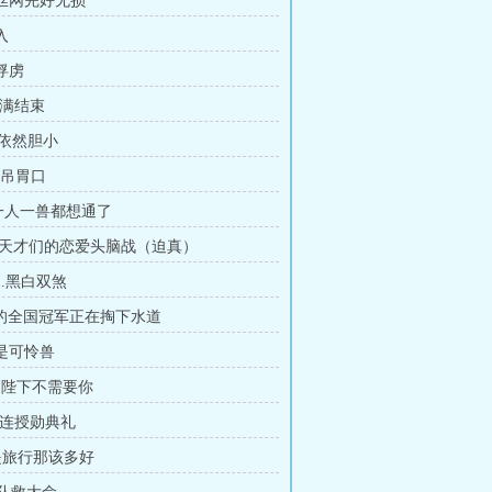
.铁丝网完好无损
入
抓俘虏
.圆满结束
羊依然胆小
I.吊胃口
.一人一兽都想通了
IV.天才们的恋爱头脑战（迫真）
II.黑白双煞
来的全国冠军正在掏下水道
.都是可怜兽
皇帝陛下不需要你
I.B连授勋典礼
果是旅行那该多好