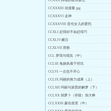
CCXXX.持续的夜间袭击
CCXXXIII.动漫量.jpg
CCXXXVI.走神
CCXXXVIII.亚伦女儿的委托
CCXLI.赶得好不如赶得巧
CCXLIV.赌注
CCXLVII.营救
CCL.梦境与现实（中）
CCLIII.兔娘执着于挖坑
CCLVI.一点也不开心
CCLIX.玛丽的努力成果（上）
CCLXII.玛丽与派恩的解梦（下）
CCLXX.胡萝卜（存疑）加大棒
CCLXXIII.蒙在鼓里（中）