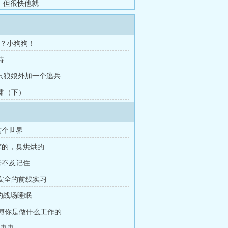
。但很快他就
堪一击。为了
”利用起来，
焰喷射器烧死
.狼？小狗狗！
光发热、照亮
持
.两只狼娘外加一个逃兵
.营啸（下）
于这个世界
茸茸的，臭烘烘的
本来不及记住
常安全的前线实习
暂的战场睡眠
.师傅你是做什么工作的