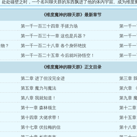
，处处碰壁之时，一个名叫聊天群的东西飘进了他的体内宇宙。成为维度
本应是两件快乐的事情，但为什么……为什么人家的群员都是各种未来的
《维度魔神的聊天群》最新章节
样一群低魔世界的弱鸡？没办法，为了聊天群的长远发展，也为了自己能
宇只能打起精神，努力帮助这些低魔甚至无魔世界的小弟们崛起……总而
第一千一百三十四章 手搓力场
第一千一
误入新手村开始的故事。...
第一千一百三十一章 这也是兵器？
第一千一
之物？
第一千一百二十八章 各个身怀绝技
第一千一
第一千一百二十五章 今后就叫孙悟空！
第一千一
《维度魔神的聊天群》正文目录
第二章 进了但没完全进
第三章 
第五章 魔力与魔法
第六章 
第八章 我就知道！
第九章 
第十一章 森林领主
第十二章
第十四章 大佬求带！
第十五章
第十七章 伏拉梅的信
第十八章