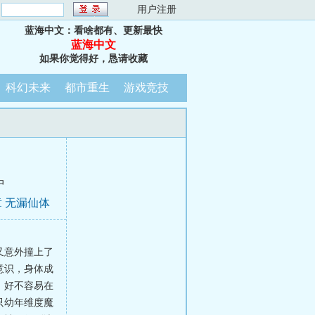
：
用户注册
蓝海中文：看啥都有、更新最快
蓝海中文
如果你觉得好，恳请收藏
科幻未来
都市重生
游戏竞技
中
 无漏仙体
又意外撞上了
意识，身体成
。好不容易在
只幼年维度魔