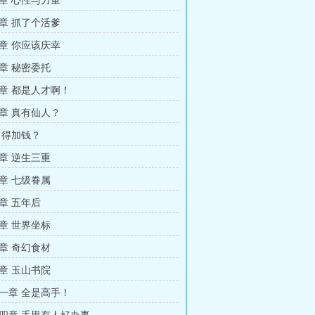
章 心性与力量
章 抓了个活爹
章 你应该庆幸
章 秘密委托
章 都是人才啊！
章 真有仙人？
 得加钱？
章 逆生三重
章 七级眷属
章 五年后
章 世界坐标
章 奇幻食材
章 玉山书院
一章 全是高手！