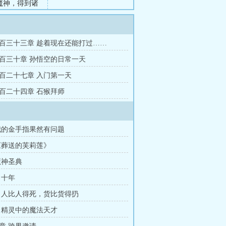
魔神，得到诸
皇与帝，我的
摆脱活动范围
言之，这是一
百三十三章 趁着现在还能打过……
百三十章 孙悟空的日常一天
百二十七章 入门第一天
百二十四章 石猴拜师
我的金手指果然有问题
《葬送的芙莉莲》
魔神圣典
 十年
 人比人得死，货比货得扔
 精灵中的魔法天才