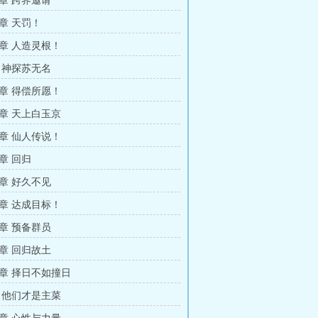
章 跨界邀请
章 天罚！
章 人造灵根！
 神探苏无名
章 得偿所愿！
章 天上白玉京
章 仙人传说！
章 回归
章 好久不见
章 达成目标！
章 预备群员
章 回归故土
章 择日不如撞日
 他们才是主菜