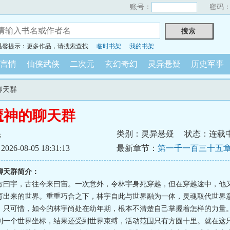
账号：
密码
温馨提示：更多作品，请搜索查找
临时书架
我的书架
言情
仙侠武侠
二次元
玄幻奇幻
灵异悬疑
历史军事
聊天群
魔神的聊天群
棍
类别：灵异悬疑
状态：连载
6-08-05 18:31:13
最新章节：
第一千一百三十五章
聊天群简介：
方曰宇，古往今来曰宙。一次意外，令林宇身死穿越，但在穿越途中，他
育出来的世界。重重巧合之下，林宇自此与世界融为一体，灵魂取代世界
。只可惜，如今的林宇尚处在幼年期，根本不清楚自己掌握着怎样的力量
到一个世界坐标，结果还受到世界束缚，活动范围只有方圆十里。就在这