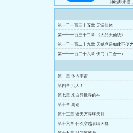
神出师未捷
天聊天群，
群员就是这
的束缚，林
第一千一百三十五章 无漏仙体
个从满级大佬
第一千一百三十二章 《大品天仙诀》
第一千一百二十九章 天赋岂是如此不便
第一千一百二十六章 佛门（二合一）
第一章 体内宇宙
第四章 活人！
第七章 来自异世界的神
第十章 离别
第十三章 诸天万界聊天群
第十六章 什么穿越者聊天群