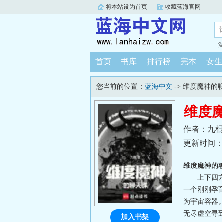
将本站设为首页
收藏蓝海官网
首页
书库
排行榜
完本
女生
您当前的位置：
蓝海中文
-> 维度魔神的
维度
作者：九
更新时间：202
维度魔神的
上下四
一个刚刚孕
为宇宙容器
无尽虚空寻
加入书架