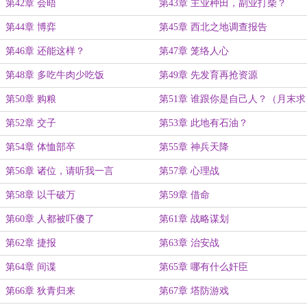
第42章 会晤
第43章 主业种田，副业打柴？
第44章 博弈
第45章 西北之地调查报告
第46章 还能这样？
第47章 笼络人心
第48章 多吃牛肉少吃饭
第49章 先发育再抢资源
第50章 购粮
第51章 谁跟你是自己人？（月末求
下月票）
第52章 交子
第53章 此地有石油？
第54章 体恤部卒
第55章 神兵天降
第56章 诸位，请听我一言
第57章 心理战
第58章 以千破万
第59章 借命
第60章 人都被吓傻了
第61章 战略谋划
第62章 捷报
第63章 治安战
第64章 间谍
第65章 哪有什么奸臣
第66章 狄青归来
第67章 塔防游戏