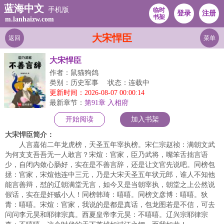
蓝海中文
手机版
临时
登录
注册
书架
m.lanhaizw.com
大宋悍臣
返回
菜单
大宋悍臣
作者：鼠猫狗鸽
类别：历史军事
状态：连载中
更新时间：2026-08-07 00:00:14
最新章节：
第91章 入相府
开始阅读
加入书架
大宋悍臣简介：
人言嘉佑二年龙虎榜，天圣五年宰执榜。宋仁宗赵祯：满朝文武
为何支支吾吾无一人敢言？宋煊：官家，臣乃武将，嘴笨舌拙言语
少，自闭内敛心肠好，实在是不善言辞，还是让文官先说吧。同榜包
拯：官家，宋煊他连中三元，乃是大宋天圣五年状元郎，谁人不知他
能言善辩，怼的辽朝满堂无言，如今又是当朝宰执，朝堂之上公然说
假话，实在是奸贼小人！同榜韩琦：嘻嘻。同榜文彦博：嘻嘻。狄
青：嘻嘻。宋煊：官家，我说的是都是真话，包龙图若是不信，可去
问问李元昊和耶律宗真。西夏皇帝李元昊：不嘻嘻。辽兴宗耶律宗