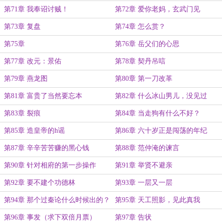
第71章 我奉诏讨贼！
第72章 爱你老妈，玄武门见
第73章 复盘
第74章 怎么赏？
第75章
第76章 岳父们的心思
第77章 改元：景佑
第78章 契丹吊唁
第79章 燕龙图
第80章 第一刀改革
第81章 富贵了当然要忘本
第82章 什么冰山男儿，没见过
第83章 裂痕
第84章 当走狗有什么不好？
第85章 造皇帝的h谣
第86章 六十岁正是闯荡的年纪
第87章 辛辛苦苦赚的黑心钱
第88章 范仲淹的谏言
第90章 针对相府的第一步操作
第91章 举贤不避亲
第92章 要不建个功德林
第93章 一层又一层
第94章 那个过秦论什么时候出的？
第95章 天工照影，见此真我
第96章 事发（求下双倍月票）
第97章 告状