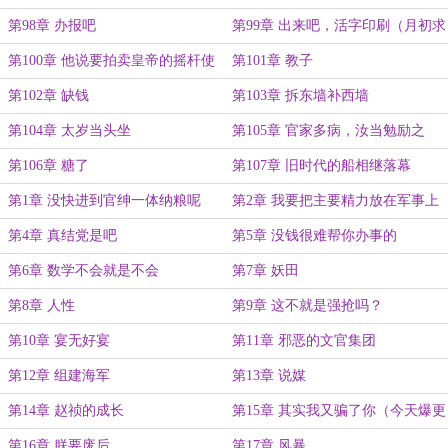
第98章 办报吧
第99章 出来吧，活字印刷（月初求
双倍月票）
第100章 他说要拍卖皇帝的摇杆使
第101章 教子
用权
第102章 缺钱
第103章 拆东墙补西墙
第104章 太岁当头坐
第105章 官家多病，汝当勉励之
第106章 糖了
第107章 旧时代的船相继落幕
第1章 没快进到官绅一体纳粮呢
第2章 我要把主要精力放在军事上
第4章 真结党是吧
第5章 没钱很难帮你办事的
第6章 数学不会就是不会
第7章 妖田
第8章 人性
第9章 这不就是强抢吗？
第10章 宴无好宴
第11章 邪恶的文官集团
第12章 组建海军
第13章 说媒
第14章 赵祯的成长
第15章 其实我又骗了你（今天爆更
2w）
第16章 朕要废后
第17章 风暴