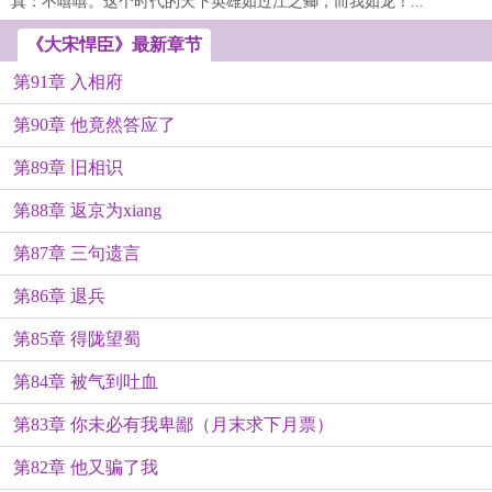
真：不嘻嘻。这个时代的天下英雄如过江之鲫，而我如龙！...
《大宋悍臣》最新章节
第91章 入相府
第90章 他竟然答应了
第89章 旧相识
第88章 返京为xiang
第87章 三句遗言
第86章 退兵
第85章 得陇望蜀
第84章 被气到吐血
第83章 你未必有我卑鄙（月末求下月票）
第82章 他又骗了我