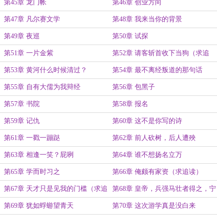
第45章 龙门帐
第46章 创业方向
第47章 凡尔赛文学
第48章 我来当你的背景
第49章 夜巡
第50章 试探
第51章 一片金紫
第52章 请客斩首收下当狗（求追
读）
第53章 黄河什么时候清过？
第54章 最不离经叛道的那句话
第55章 自有大儒为我辩经
第56章 包黑子
第57章 书院
第58章 报名
第59章 记仇
第60章 这不是你写的诗
第61章 一戳一蹦跶
第62章 前人砍树，后人遭殃
第63章 相逢一笑？屁咧
第64章 谁不想扬名立万
第65章 学而时习之
第66章 俺颇有家资（求追读）
第67章 天才只是见我的门槛（求追
第68章 皇帝，兵强马壮者得之，宁
读）
有种乎？
第69章 犹如蜉蝣望青天
第70章 这次游学真是没白来