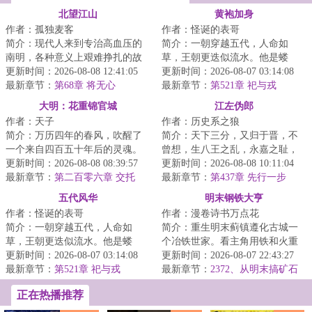
北望江山
黄袍加身
作者：孤独麦客
作者：怪诞的表哥
简介：现代人来到专治高血压的
简介：一朝穿越五代，人命如
南明，各种意义上艰难挣扎的故
草，王朝更迭似流水。他是蝼
事。...
更新时间：2026-08-08 12:41:05
蚁，则撼参天巨树，为棋子，则
更新时间：2026-08-07 03:14:08
最新章节：
第68章 将无心
破天下局。布衣之志...
最新章节：
第521章 祀与戎
大明：花重锦官城
江左伪郎
作者：天子
作者：历史系之狼
简介：万历四年的春风，吹醒了
简介：天下三分，又归于晋，不
一个来自四百五十年后的灵魂。
曾想，生八王之乱，永嘉之耻，
他叫陈瑾，华阳县盐商之子。他
更新时间：2026-08-08 08:39:57
五胡乱华，北国沦陷，衣冠南
更新时间：2026-08-08 10:11:04
曾在武侯祠的森...
最新章节：
第二百零六章 交托
渡。为了求得一口...
最新章节：
第437章 先行一步
五代风华
明末钢铁大亨
作者：怪诞的表哥
作者：漫卷诗书万点花
简介：一朝穿越五代，人命如
简介：重生明末蓟镇遵化古城一
草，王朝更迭似流水。他是蝼
个冶铁世家。看主角用铁和火重
蚁，则撼参天巨树，为棋子，则
更新时间：2026-08-07 03:14:08
整万里河山。...
更新时间：2026-08-07 22:43:27
破天下局。布衣之志...
最新章节：
第521章 祀与戎
最新章节：
2372、从明末搞矿石
正在热播推荐