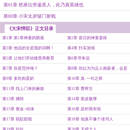
第81章 然座位旁递茶人，此乃真英雄也
第80章 小宋太岁辕门射戟
《大宋悍臣》正文目录
第1章 第1章神童的陨落
第2章 昔日的神童晏殊
第3章 他说的全是我的词啊！
第4章 扑买游戏
第5章 让他们劳动接受再教育
第6章寻朱说
第7章 你是范仲淹？
第8章 你以为为众人抱薪者，会是
什么下场？
第9章 多吃肉蛋奶
第10章 真·一句之师
第11章 找上门来的麻烦
第12章 曹帮主
第13章 捕快
第14章 面皮极厚
第15章 瘦金~幼体
第16章 及时雨宋煊
第17章 朝廷邸报
第18章 他真不像个读书人
第19章 拉扯
第20章 天授之人