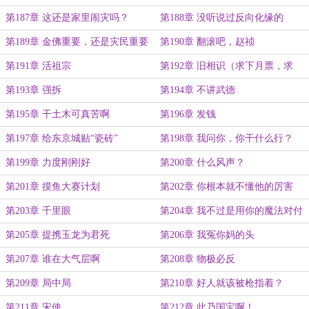
第187章 这还是家里闹灾吗？
第188章 没听说过反向化缘的
第189章 金佛重要，还是灾民重要
第190章 翻滚吧，赵祯
第191章 活祖宗
第192章 旧相识（求下月票，求
求）
第193章 强拆
第194章 不讲武德
第195章 干土木可真苦啊
第196章 发钱
第197章 给东京城贴“瓷砖”
第198章 我问你，你干什么行？
第199章 力度刚刚好
第200章 什么风声？
第201章 摸鱼大赛计划
第202章 你根本就不懂他的厉害
第203章 千里眼
第204章 我不过是用你的魔法对付
你，这受不了了？
第205章 提携玉龙为君死
第206章 我冤你妈的头
第207章 谁在大气层啊
第208章 物极必反
第209章 局中局
第210章 好人就该被枪指着？
第211章 宋使
第212章 此乃国宝啊！