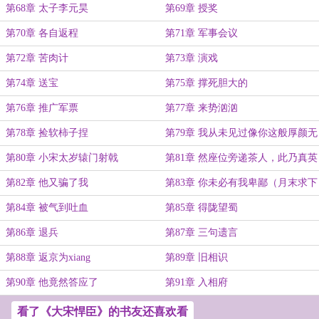
第68章 太子李元昊
第69章 授奖
第70章 各自返程
第71章 军事会议
第72章 苦肉计
第73章 演戏
第74章 送宝
第75章 撑死胆大的
第76章 推广军票
第77章 来势汹汹
第78章 捡软柿子捏
第79章 我从未见过像你这般厚颜无
耻之人
第80章 小宋太岁辕门射戟
第81章 然座位旁递茶人，此乃真英
雄也
第82章 他又骗了我
第83章 你未必有我卑鄙（月末求下
月票）
第84章 被气到吐血
第85章 得陇望蜀
第86章 退兵
第87章 三句遗言
第88章 返京为xiang
第89章 旧相识
第90章 他竟然答应了
第91章 入相府
看了《大宋悍臣》的书友还喜欢看