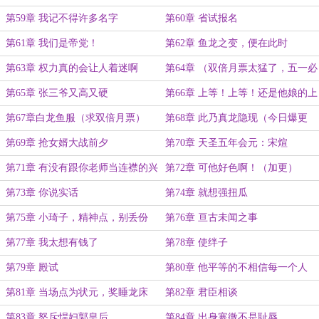
第59章 我记不得许多名字
第60章 省试报名
第61章 我们是帝党！
第62章 鱼龙之变，便在此时
第63章 权力真的会让人着迷啊
第64章 （双倍月票太猛了，五一必
须加更）
第65章 张三爷又高又硬
第66章 上等！上等！还是他娘的上
等！
第67章白龙鱼服（求双倍月票）
第68章 此乃真龙隐现（今日爆更
2w）
第69章 抢女婿大战前夕
第70章 天圣五年会元：宋煊
第71章 有没有跟你老师当连襟的兴
第72章 可他好色啊！（加更）
趣
第73章 你说实话
第74章 就想强扭瓜
第75章 小琦子，精神点，别丢份
第76章 亘古未闻之事
第77章 我太想有钱了
第78章 使绊子
第79章 殿试
第80章 他平等的不相信每一个人
第81章 当场点为状元，奖睡龙床
第82章 君臣相谈
第83章 怒斥悍妇郭皇后
第84章 出身寒微不是耻辱