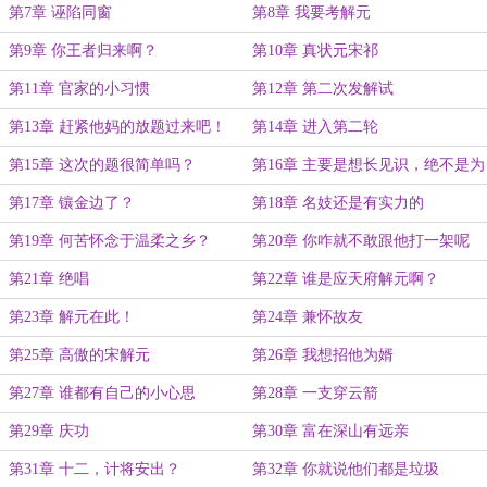
第7章 诬陷同窗
第8章 我要考解元
第9章 你王者归来啊？
第10章 真状元宋祁
第11章 官家的小习惯
第12章 第二次发解试
第13章 赶紧他妈的放题过来吧！
第14章 进入第二轮
第15章 这次的题很简单吗？
第16章 主要是想长见识，绝不是为
了小娘子
第17章 镶金边了？
第18章 名妓还是有实力的
第19章 何苦怀念于温柔之乡？
第20章 你咋就不敢跟他打一架呢
第21章 绝唱
第22章 谁是应天府解元啊？
第23章 解元在此！
第24章 兼怀故友
第25章 高傲的宋解元
第26章 我想招他为婿
第27章 谁都有自己的小心思
第28章 一支穿云箭
第29章 庆功
第30章 富在深山有远亲
第31章 十二，计将安出？
第32章 你就说他们都是垃圾