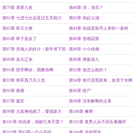
了）
第79章 请君入瓮
第80章 演，演员？
第81章 七进七出还是过五关斩六
第82章 风起云涌
将？
第83章 祭天大典
第84章 你就是契丹人养的一条狗
（月末求下双倍月票）
第85章 终于造反了
第86章 变相囚禁
第87章 党项人的奸计（新年求下双
第88章 小小伎俩
倍月票）
第89章 发兵辽东
第90章 诱敌深入
第91章 想学啊你，我教你啊
第92章 他怎么敢的？
第93章 将军真乃天人也
第94章 他可是我舅舅，血溶于水啊
第95章 偷袭
第96章 收尸
第97章 援军
第98章 没有解释的义务
第99章 大延琳他疯了，要搞新大
第100章 摊牌
辽？
第101章 你说谁，他能引来天雷？
第102章 真男人从不回头看爆炸
第103章 我们耍一个小花招
第104章 共轭盟友