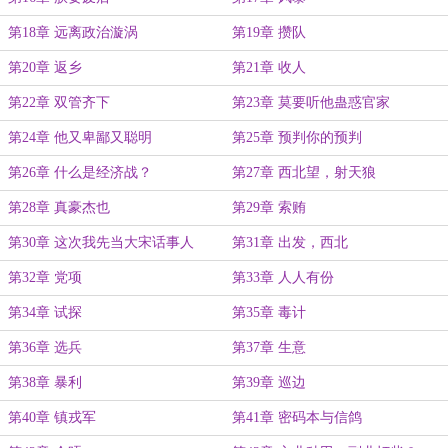
第18章 远离政治漩涡
第19章 攒队
第20章 返乡
第21章 收人
第22章 双管齐下
第23章 莫要听他蛊惑官家
第24章 他又卑鄙又聪明
第25章 预判你的预判
第26章 什么是经济战？
第27章 西北望，射天狼
第28章 真豪杰也
第29章 索贿
第30章 这次我先当大宋话事人
第31章 出发，西北
第32章 党项
第33章 人人有份
第34章 试探
第35章 毒计
第36章 选兵
第37章 生意
第38章 暴利
第39章 巡边
第40章 镇戎军
第41章 密码本与信鸽