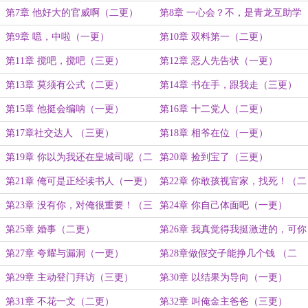
第7章 他好大的官威啊（二更）
第8章 一心会？不，是青龙互助学
习小组（三更）
第9章 噫，中啦（一更）
第10章 双料第一（二更）
第11章 搅吧，搅吧（三更）
第12章 恶人先告状（一更）
第13章 莫须有公式（二更）
第14章 书在手，跟我走（三更）
第15章 他挺会编呐（一更）
第16章 十二党人（二更）
第17章社交达人 （三更）
第18章 相爷在位（一更）
第19章 你以为我还在皇城司呢（二
第20章 捡到宝了（三更）
更）
第21章 俺可是正经读书人（一更）
第22章 你敢孩视官家，找死！（二
更）
第23章 没有你，对俺很重要！（三
第24章 你自己体面吧（一更）
更）
第25章 婚事（二更）
第26章 我真觉得我挺激进的，可你
也太激进了（三更）
第27章 夸耀与漏洞（一更）
第28章做假交子能挣几个钱 （二
更）
第29章 主动登门拜访（三更）
第30章 以结果为导向（一更）
第31章 不花一文（二更）
第32章 叫俺金主爸爸（三更）