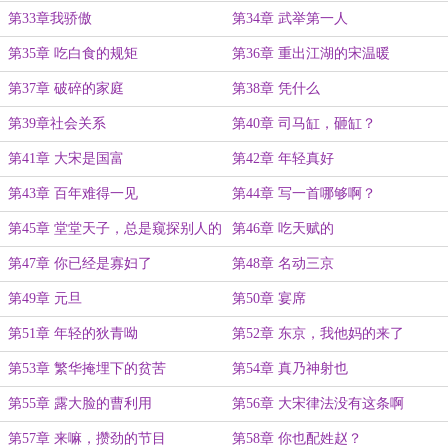
第33章我骄傲
第34章 武举第一人
第35章 吃白食的规矩
第36章 重出江湖的宋温暖
第37章 破碎的家庭
第38章 凭什么
第39章社会关系
第40章 司马缸，砸缸？
第41章 大宋是国富
第42章 年轻真好
第43章 百年难得一见
第44章 写一首哪够啊？
第45章 堂堂天子，总是窥探别人的
第46章 吃天赋的
生活，如何能行？
第47章 你已经是寡妇了
第48章 名动三京
第49章 元旦
第50章 宴席
第51章 年轻的狄青呦
第52章 东京，我他妈的来了
第53章 繁华掩埋下的贫苦
第54章 真乃神射也
第55章 露大脸的曹利用
第56章 大宋律法没有这条啊
第57章 来嘛，攒劲的节目
第58章 你也配姓赵？