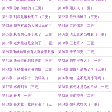
第59章 你如何猜的（三更）
第60章 顾夫人（一更）
第61章 到底是该长毛了（二更）
第62章 最强插班生（三更）
第63章 我亦有成为大宋状元的可
第64章 寺庙偶遇（二更）
能！（一更）
第65章 悬着的心终于死了（三更）
第66章 请上桌来当餐食（一更）
第67章 老大往往是空架子（二更）
第68章 三七开？（三更）
第69章俺就知道会有人喜欢那只猴
第70章 天子催更（二更）
子 （一更）
第71章 凭你也配叫镇关南（三更）
第72章 咱牢里有人！（一更）
第73章 落榜生各有各的惨（二更）
第74章 嫂嫂可是热了？（三更）
第75章 一款叫宋十二的绿茶（一
第76章 呦，这不是薄冰哥吗（二
更）
更）
第77章 巡考到来（三更）
第78章 解元才是你的目标（一更）
第81章 开考（一更）
第82章 提前交卷（二更）
第83章 吾未壮，壮则有变！（三
第84章 饱和式埋伏（一更）