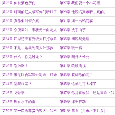
第26章 你被酒色所伤
第27章 我们耍一个小花招
第28章 对面的辽人叛军你们听好了
第29章 他说话真难听，真的。
第30章 真作假时假亦真
第31章 摆一出鸿门宴
第32章 众所周知，宋状元一向与人
第33章 烫手山芋
为善
第34章 江湖还没有升级为打打杀杀
第35章 胡说胡无理
呢
第36章 不是，这就到美人计那步
第37章 玩一宿
了？
第38章 什么，你见过龙？
第39章 契丹大长公主
第40章 别揪咪！
第41章 狼顾鹰视
第42章 宋辽联合军演针对谁，好难
第43章 装糊涂的高手
猜啊！
第44章 乱我根基？
第45章 这羊毛可太棒了
第46章 龙骨纲
第47章 你是喜欢我，还是喜欢上我
第48章 埋在水下的雷
第49章 海王行动
第50章 第一口给尊贵的客人；我不
第51章 筹划（月末求下月票）