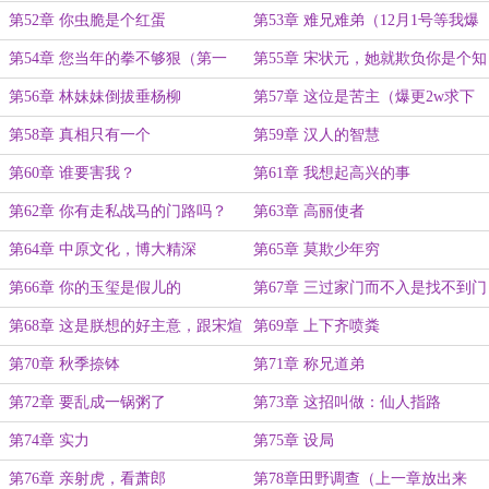
要
第52章 你虫脆是个红蛋
第53章 难兄难弟（12月1号等我爆
更）
第54章 您当年的拳不够狠（第一
第55章 宋状元，她就欺负你是个知
更）
识分子（爆更两万求下月票）
第56章 林妹妹倒拔垂杨柳
第57章 这位是苦主（爆更2w求下
月票）
第58章 真相只有一个
第59章 汉人的智慧
第60章 谁要害我？
第61章 我想起高兴的事
第62章 你有走私战马的门路吗？
第63章 高丽使者
第64章 中原文化，博大精深
第65章 莫欺少年穷
第66章 你的玉玺是假儿的
第67章 三过家门而不入是找不到门
吗？
第68章 这是朕想的好主意，跟宋煊
第69章 上下齐喷粪
有什么干系？
第70章 秋季捺钵
第71章 称兄道弟
第72章 要乱成一锅粥了
第73章 这招叫做：仙人指路
第74章 实力
第75章 设局
第76章 亲射虎，看萧郎
第78章田野调查（上一章放出来