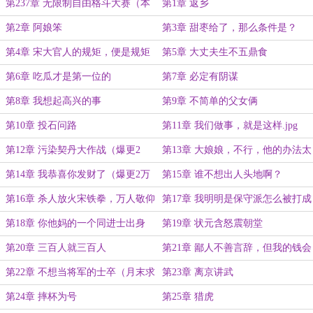
第237章 无限制自由格斗大赛（本
第1章 返乡
卷完）
第2章 阿娘笨
第3章 甜枣给了，那么条件是？
第4章 宋大官人的规矩，便是规矩
第5章 大丈夫生不五鼎食
第6章 吃瓜才是第一位的
第7章 必定有阴谋
第8章 我想起高兴的事
第9章 不简单的父女俩
第10章 投石问路
第11章 我们做事，就是这样.jpg
第12章 污染契丹大作战（爆更2
第13章 大娘娘，不行，他的办法太
万，求个月票）
保守了
第14章 我恭喜你发财了（爆更2万
第15章 谁不想出人头地啊？
求月票）
第16章 杀人放火宋铁拳，万人敬仰
第17章 我明明是保守派怎么被打成
宋温暖（爆更2万，求月票）
激进派了？
第18章 你他妈的一个同进士出身
第19章 状元含怒震朝堂
第20章 三百人就三百人
第21章 鄙人不善言辞，但我的钱会
为我说话
第22章 不想当将军的士卒（月末求
第23章 离京讲武
下月票）
第24章 摔杯为号
第25章 猎虎