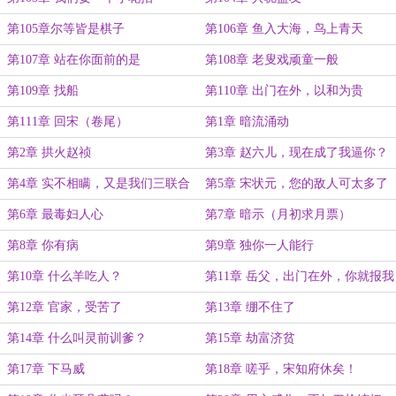
第105章尔等皆是棋子
第106章 鱼入大海，鸟上青天
第107章 站在你面前的是
第108章 老叟戏顽童一般
第109章 找船
第110章 出门在外，以和为贵
第111章 回宋（卷尾）
第1章 暗流涌动
第2章 拱火赵祯
第3章 赵六儿，现在成了我逼你？
第4章 实不相瞒，又是我们三联合
第5章 宋状元，您的敌人可太多了
起来弹劾了你
第6章 最毒妇人心
第7章 暗示（月初求月票）
第8章 你有病
第9章 独你一人能行
第10章 什么羊吃人？
第11章 岳父，出门在外，你就报我
宋十二的名号
第12章 官家，受苦了
第13章 绷不住了
第14章 什么叫灵前训爹？
第15章 劫富济贫
第17章 下马威
第18章 嗟乎，宋知府休矣！