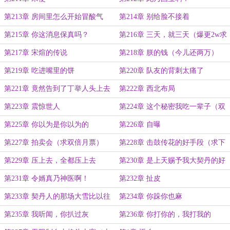
第213章 房间里怎么开始冒酸气
第214章 别给脸不接着
了？
第215章 你这消息保真吗？
第216章 三天，就三天（爆更2w求
下订阅）
第217章 宋煊的传说
第218章 朕的钱（今儿还两万）
第219章 吃进嘴里的饼
第220章 队友的背刺太痛了
第221章 竟然告到了丁举人头上去
第222章 西北布局
了
第223章 震惊世人
第224章 这个秘密我吃一辈子（双
倍月票投给我哈）
第225章 你以为是你以为的
第226章 自曝
第227章 拍卖会（求双倍月票）
第228章 击鼓传花的好手段（求下
月票）
第229章 压上去，全都压上去
第230章 是上天赐予我大契丹的好
宝贝
第231章 令婿真乃神医啊！
第232章 扯皮
第233章 契丹人的那场大雪比以往
第234章 你跺你也麻
来的更早一些
第235章 我听闻，你扒过灰
第236章 你打你的，我打我的