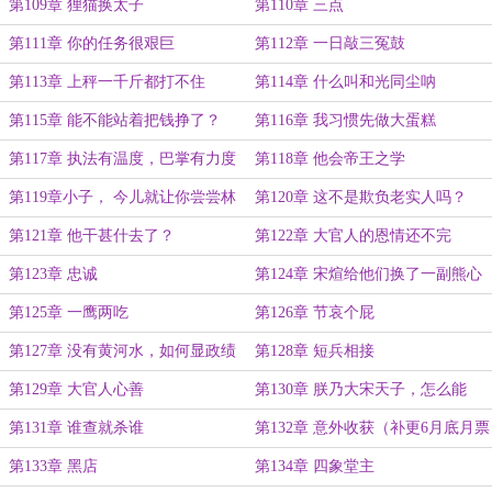
第109章 狸猫换太子
第110章 三点
第111章 你的任务很艰巨
第112章 一日敲三冤鼓
第113章 上秤一千斤都打不住
第114章 什么叫和光同尘呐
第115章 能不能站着把钱挣了？
第116章 我习惯先做大蛋糕
第117章 执法有温度，巴掌有力度
第118章 他会帝王之学
第119章小子， 今儿就让你尝尝林
第120章 这不是欺负老实人吗？
教头的苦
第121章 他干甚什去了？
第122章 大官人的恩情还不完
第123章 忠诚
第124章 宋煊给他们换了一副熊心
豹子胆
第125章 一鹰两吃
第126章 节哀个屁
第127章 没有黄河水，如何显政绩
第128章 短兵相接
第129章 大官人心善
第130章 朕乃大宋天子，怎么能
第131章 谁查就杀谁
第132章 意外收获（补更6月底月票
加更的1w字）
第133章 黑店
第134章 四象堂主