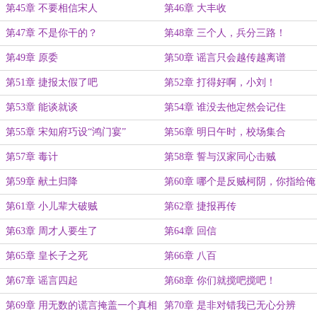
第45章 不要相信宋人
第46章 大丰收
第47章 不是你干的？
第48章 三个人，兵分三路！
第49章 原委
第50章 谣言只会越传越离谱
第51章 捷报太假了吧
第52章 打得好啊，小刘！
第53章 能谈就谈
第54章 谁没去他定然会记住
第55章 宋知府巧设“鸿门宴”
第56章 明日午时，校场集合
第57章 毒计
第58章 誓与汉家同心击贼
第59章 献土归降
第60章 哪个是反贼柯阴，你指给俺
看
第61章 小儿辈大破贼
第62章 捷报再传
第63章 周才人要生了
第64章 回信
第65章 皇长子之死
第66章 八百
第67章 谣言四起
第68章 你们就搅吧搅吧！
第69章 用无数的谎言掩盖一个真相
第70章 是非对错我已无心分辨