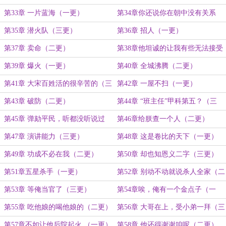
第33章 一片蓝海（一更）
第34章你还说你在朝中没有关系
（二更）
第35章 潜火队（三更）
第36章 招人（一更）
第37章 卖命（二更）
第38章他坦诚的让我有些无法接受
（三更）
第39章 爆火（一更）
第40章 全城沸腾（二更）
第41章 大宋百姓活的很辛苦的（三
第42章 一屋不扫（一更）
更）
第43章 破防（二更）
第44章 “班主任”甲科第五？（三
更）
第45章 弹劾平民，听都没听说过
第46章给朕查一个人（二更）
（一更）
第47章 演讲能力（三更）
第48章 这是卷比的天下（一更）
第49章 功成不必在我（二更）
第50章 却也知恩义二字（三更）
第51章五星杀手（一更）
第52章 别动不动就说杀人全家（二
更）
第53章 等俺当官了（三更）
第54章唉，俺有一个金点子（一
更）
第55章 吃他娘的喝他娘的（二更）
第56章 大哥在上，受小弟一拜（三
更）
第57章不如让他后院起火 （一更）
第58章 他还得谢谢咱呢（二更）