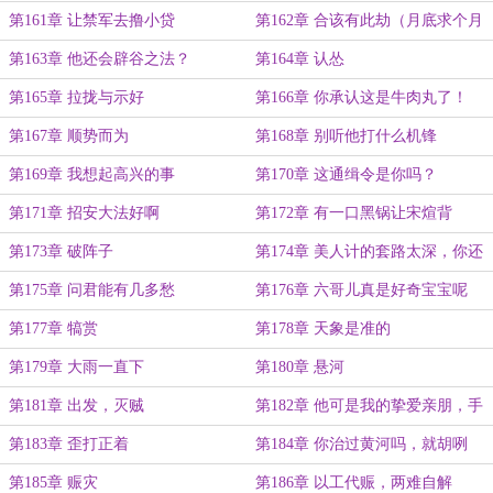
第161章 让禁军去撸小贷
第162章 合该有此劫（月底求个月
票）
第163章 他还会辟谷之法？
第164章 认怂
第165章 拉拢与示好
第166章 你承认这是牛肉丸了！
第167章 顺势而为
第168章 别听他打什么机锋
第169章 我想起高兴的事
第170章 这通缉令是你吗？
第171章 招安大法好啊
第172章 有一口黑锅让宋煊背
第173章 破阵子
第174章 美人计的套路太深，你还
把握不住
第175章 问君能有几多愁
第176章 六哥儿真是好奇宝宝呢
第177章 犒赏
第178章 天象是准的
第179章 大雨一直下
第180章 悬河
第181章 出发，灭贼
第182章 他可是我的挚爱亲朋，手
足兄弟，血浓于水啊
第183章 歪打正着
第184章 你治过黄河吗，就胡咧
咧？
第185章 赈灾
第186章 以工代赈，两难自解