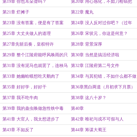
第19章 你也耳朵聋吗？
第20章 用心感化，不如刀枪镐把
第21章 烂摊子
第22章 魔丸
第23章 没有答案，便是有了答案
第24章 没人反对过你吧？（过年
（祝大家除夕快乐）
好）
第25章 大丈夫做人的道理
第26章 宋状元，你这是何意？
第27章先斩后奏，皇权特许
第28章 背景深厚
第29章 整个江陵府能呼风唤雨的只
第30章 当然是搞活经济啦
有一个爷爷
第31章 没有泥马也就罢了，连秧马
第32章 江陵府第二号文件
都没有？
第33章 她癞蛤蟆想吃天鹅肉了
第34章 与其犯错，不如什么都不做
第35章 好好学，好好干
第36章黑白两道（月初求下月票）
第37章 我不吃牛肉
第38章 这八十岁？
第39章 我的蛊虫唤做急性铁中毒
第40章
第41章 大官人，我太想进步了
第42章 唯祀与戎不可假与人
第43章 不如反了
第44章 筹谋大蜀王