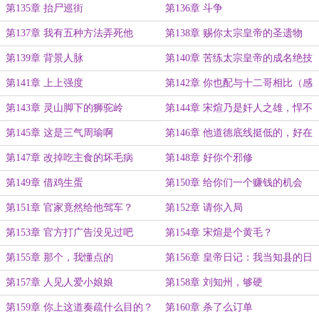
第135章 抬尸巡街
第136章 斗争
第137章 我有五种方法弄死他
第138章 赐你太宗皇帝的圣遗物
第139章 背景人脉
第140章 苦练太宗皇帝的成名绝技
第141章 上上强度
第142章 你也配与十二哥相比（感
谢大家的月票，今日爆更2万）
第143章 灵山脚下的狮驼岭
第144章 宋煊乃是奸人之雄，悍不
可制！
第145章 这是三气周瑜啊
第146章 他道德底线挺低的，好在
我也是
第147章 改掉吃主食的坏毛病
第148章 好你个邪修
第149章 借鸡生蛋
第150章 给你们一个赚钱的机会
第151章 官家竟然给他驾车？
第152章 请你入局
第153章 官方打广告没见过吧
第154章 宋煊是个黄毛？
第155章 那个，我懂点的
第156章 皇帝日记：我当知县的日
子
第157章 人见人爱小娘娘
第158章 刘知州，够硬
第159章 你上这道奏疏什么目的？
第160章 杀了么订单