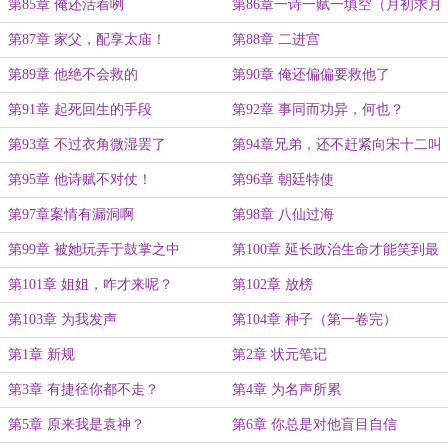
更）
第85章 俺还活着咧
第86章一诗一赋一填空（月初求月
票）
第87章 家父，配享太庙！
第88章 二进宫
第89章 他绝不会救的
第90章 俺还偏偏要救他了
第91章 起死回生的手段
第92章 事同而功异，何也？
第93章 不过衣角微湿罢了
第94章兄弟，还不赶紧向宋十二叫
义父
第95章 他诗赋不对仗！
第96章 朝廷特使
第97章案情有漏洞啊
第98章 八仙过海
第99章 被她玩弄于鼓掌之中
第100章 延长政治生命才能笑到最
后
第101章 姐姐，咋才来呢？
第102章 放榜
第103章 为我发声
第104章 种子（第一卷完）
第1章 新规
第2章 状元笔记
第3章 有捷径你都不走？
第4章 为名声所累
第5章 原来我是袁神？
第6章 你总是对他盲目自信