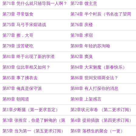
第71章 凭什么就只辅导我一人啊？
第72章 馊主意
第73章 寻常饭食
第74章 半个时辰（书名改了望周
知）
第75章 马弓手宋煊请战
第76章 庆楼
第77章 擦，大哥
第78章 求宿
第79章 没苦硬吃
第80章 年轻的苏洵呦
第81章 终于出现了新的学渣
第82章 窦臭
第83章 位比宰相又如何？
第84章 大宋魅魔（新春快乐）
第85章 事了拂衣去
第86章 世间安得两全法？
第87章 俺真是保守派
第88章 有人打探你的消息
第89章 朝闻道
第90章 上架感言
第1章夕断腿（第一更求首定）
第2章状元审卷 （第二更求订阅）
第3章 张推官，你是了解俺的（第
第4章 提前插旗（第四更求订阅）
三更求订阅）
第5章 当为第一（第五更求订阅）
第6章 落榜生的聚会（一更）