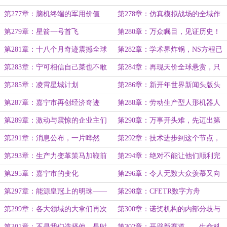
第277章：脑机终端的军用价值
第278章：仿真模拟战场的全域作
战演练
第279章：星箭一号首飞
第280章：万众瞩目，见证历史！
第281章：十八个月奇迹震撼全球
第282章：学术界炸锅，NS方程已
航天界
经解决了？
第283章：宁可相信自己菜也不敢
第284章：再现天价全球悬赏，只
质疑是论文的问题
求能看懂陆安的论文
第285章：凌霄星城计划
第286章：新开年世界新闻头版头
条第一弹
第287章：嘉宁市再创经济奇迹
第288章：劳动生产型人形机器人
第289章：激动与震惊的企业主们
第290章：万事开头难，先迈出第
一步
第291章：消息公布，一片哗然
第292章：技术进步到这个节点，
潮流大势不可挡
第293章：生产力变革策马加鞭前
第294章：绝对不能让他们顺利完
进
成战略转型
第295章：嘉宁市的变化
第296章：令人无数大众羡慕又向
往
第297章：能源皇冠上的明珠——
第298章：CFETR数字方舟
可控核聚变
第299章：各大领域的大拿们再次
第300章：诺奖机构的内部分歧与
疯狂催促
纠结
第301章：不是我们选择他，是时
第302章：开辟新赛道——生命科