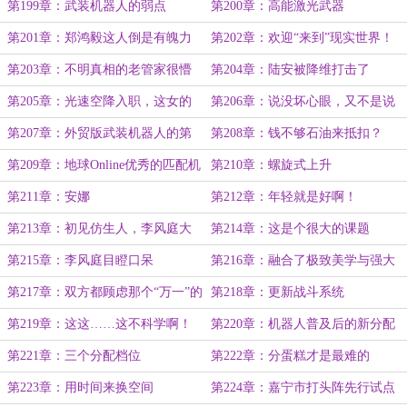
豪：氪金打法！
第199章：武装机器人的弱点
第200章：高能激光武器
第201章：郑鸿毅这人倒是有魄力
第202章：欢迎“来到”现实世界！
眼光也不赖
第203章：不明真相的老管家很懵
第204章：陆安被降维打击了
圈
第205章：光速空降入职，这女的
第206章：说没坏心眼，又不是说
什么来头？
没心眼
第207章：外贸版武装机器人的第
第208章：钱不够石油来抵扣？
二位客户
第209章：地球Online优秀的匹配机
第210章：螺旋式上升
制
第211章：安娜
第212章：年轻就是好啊！
第213章：初见仿生人，李风庭大
第214章：这是个很大的课题
受震撼！
第215章：李风庭目瞪口呆
第216章：融合了极致美学与强大
力量的终极造物
第217章：双方都顾虑那个“万一”的
第218章：更新战斗系统
可能性
第219章：这这……这不科学啊！
第220章：机器人普及后的新分配
方案
第221章：三个分配档位
第222章：分蛋糕才是最难的
第223章：用时间来换空间
第224章：嘉宁市打头阵先行试点