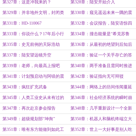
的解释
飞出去
第327章：这是冲我来的？
第328章：陆安开始介入
第329章：并非地外文明，封闭类
第330章：窥见遥远未来一隅的震
时曲线
撼
第331章：HD-110067
第332章：会议报告，陆安语惊四
座
第333章：你说什么？17年后小行
第334章：撞击能量是“希克苏鲁
星撞地球？
伯”陨石的百倍！
第335章：史无前例的天际浩劫
第336章：从最初的绝望到后知后
觉后的振奋
第337章：陆安望远镜升空
第338章：验证一个关乎存亡的答
案
第339章：老师，向最高上报吧
第340章：两手准备且需同时推进
第341章：计划预启动与阿镁的震
第342章：验证指向无可辩驳
惊
第343章：疯狂扩充武备
第344章：网络上的坊间传闻蔓延
第345章：人类工业史从未有过的
第346章：社会经济系统的瞬时崩
疯狂生产力冲刺
溃风险与解决方案
第347章：再次赴京参会报告
第348章：几乎重新设计一个全新
的社会操作系统
第349章：超级规划部“坤舆”
第350章：机器人和脑机终端立大
功
第351章：唯有东方能做到如此工
第352章：世上一大好事是别人吃