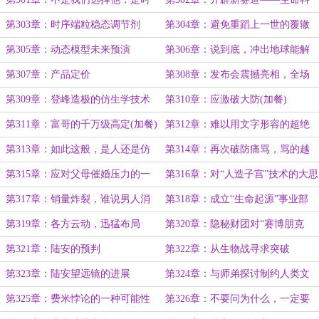
代选择了他
学领域
第303章：时序端粒稳态调节剂
第304章：避免重蹈上一世的覆辙
第305章：动态模型未来预演
第306章：说到底，冲出地球能解
决80%以上的问题
第307章：产品定价
第308章：发布会震撼亮相，全场
炸裂！
第309章：登峰造极的仿生学技术
第310章：应激破大防(加餐)
第311章：富哥的千万级高定(加餐)
第312章：难以用文字形容的超绝
情绪价值！
第313章：如此这般，是人还是仿
第314章：再次破防痛骂，骂的越
生人已经不重要了！(加餐)
狠销量越猛
第315章：应对父母催婚压力的一
第316章：对“人造子宫”技术的大思
个善意“谎言”
辨
第317章：销量炸裂，谁说男人消
第318章：成立“生命起源”事业部
费力不如狗？(加餐)
第319章：各方云动，迅猛布局
第320章：隐秘财团对“赛博朋克
化”的渴望
第321章：陆安的预判
第322章：从生物战寻求突破
第323章：陆安望远镜的进展
第324章：与师弟探讨制约人类文
明迈入星际时代的阻碍
第325章：费米悖论的一种可能性
第326章：不要问为什么，一定要