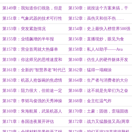
酒酒酒]萌主加餐）
第149章：我知道你们很急，但是
第150章：就按这个方案来搞，干
先别急
吧
第151章：气象武器的技术可行性
第152章：虽伤天和但不伤……
第153章：突发紧急情况
第154章：史上最快入榜世界500强
第155章：业绩飙增的半年报
第156章：直播现炒，眼见为食
第157章：营业首周就大热爆单
第158章：私人AI助手——Ava
第159章：你这师兄的思维速度和
第160章：仿生人的硬件躯体开发
高度常人难以企及
第161章：全新的“智慧养老”时代已
第162章：猛得一塌糊涂
来临
第163章：机器人抢饭碗的焦虑情
第164章：生产者与消费者的大分
绪蔓延
流
第165章：阻力很大，但前途一定
第166章：这不就是先辈们为之奋
光明
斗的终极理想！
第167章：李韬马俊强的天秀神操
第168章：金主红温气炸
作
第169章：朱海航展，武装机器人
第170章：土豪：固德，歪瑞固德
极限对抗演示震撼全场
第171章：各国连夜展开评估
第172章：战力又猛颜值又高(两章
合一)
第173章：全球材料学界炸开了锅
第174章：咱们不搞VR直接搞脑机