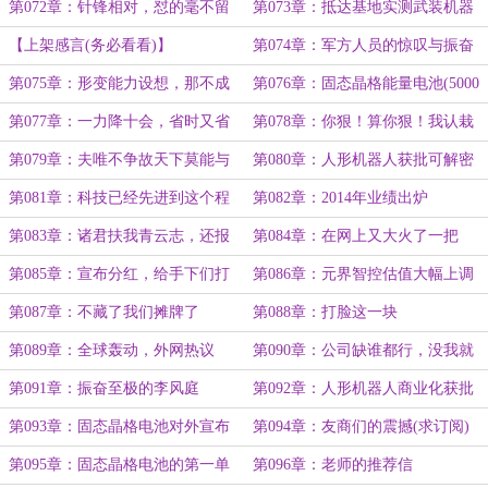
第072章：针锋相对，怼的毫不留
第073章：抵达基地实测武装机器
情
人
【上架感言(务必看看)】
第074章：军方人员的惊叹与振奋
(求首订！)
第075章：形变能力设想，那不成
第076章：固态晶格能量电池(5000
变形金刚了？(5000字)
字)
第077章：一力降十会，省时又省
第078章：你狠！算你狠！我认栽
力(5000字)
了！(6000字)
第079章：夫唯不争故天下莫能与
第080章：人形机器人获批可解密
之争
曝光
第081章：科技已经先进到这个程
第082章：2014年业绩出炉
度了？
第083章：诸君扶我青云志，还报
第084章：在网上又大火了一把
诸君万两金
第085章：宣布分红，给手下们打
第086章：元界智控估值大幅上调
打鸡血
第087章：不藏了我们摊牌了
第088章：打脸这一块
第089章：全球轰动，外网热议
第090章：公司缺谁都行，没我就
是不行
第091章：振奋至极的李风庭
第092章：人形机器人商业化获批
第093章：固态晶格电池对外宣布
第094章：友商们的震撼(求订阅)
第095章：固态晶格电池的第一单
第096章：老师的推荐信