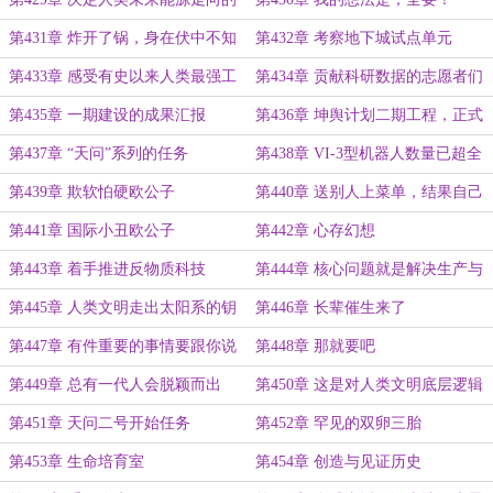
会议
第431章 炸开了锅，身在伏中不知
第432章 考察地下城试点单元
福啊
第433章 感受有史以来人类最强工
第434章 贡献科研数据的志愿者们
业国的底蕴
第435章 一期建设的成果汇报
第436章 坤舆计划二期工程，正式
启动！
第437章 “天问”系列的任务
第438章 VI-3型机器人数量已超全
国人口总数
第439章 欺软怕硬欧公子
第440章 送别人上菜单，结果自己
也成了菜单
第441章 国际小丑欧公子
第442章 心存幻想
第443章 着手推进反物质科技
第444章 核心问题就是解决生产与
存储
第445章 人类文明走出太阳系的钥
第446章 长辈催生来了
匙
第447章 有件重要的事情要跟你说
第448章 那就要吧
说
第449章 总有一代人会脱颖而出
第450章 这是对人类文明底层逻辑
的重塑
第451章 天问二号开始任务
第452章 罕见的双卵三胎
第453章 生命培育室
第454章 创造与见证历史