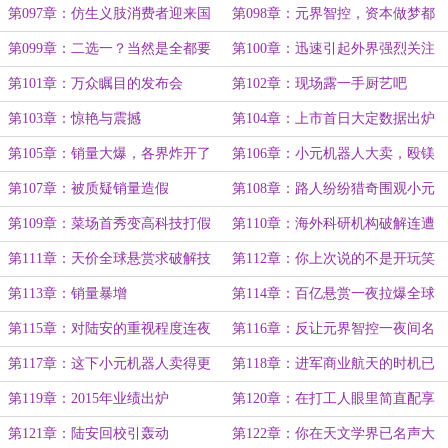
第097章：仿生义肢消费者迎来国
第098章：元界智控，资本做梦都
补
在馋(4000字)
第099章：二选一？当然是全都要
第100章：迅速引起外界强烈关注
(4500字)
(4000字)
第101章：万众瞩目的发布会
第102章：现场露一手厨艺吧
第103章：惊艳与震撼
第104章：上市首日大定数据出炉
第105章：销量大爆，各界炸开了
第106章：小元机器人大卖，殴镁
锅
急了
第107章：被质疑销量造假
第108章：路人纷纷猎奇围观小元
机器人
第109章：菜场首秀变高科技打假
第110章：海外科研机构破解连遭
现场
失败(4.8k大章加餐)
第111章：天价全球悬赏求破解技
第112章：你上次说的不是开玩笑
术
的？
第113章：销量暴增
第114章：百亿悬赏一夜拉爆全球
热度
第115章：对陆安的重视程度连夜
第116章：反让元界智控一夜间名
提级
震全球
第117章：这下小元机器人卖得更
第118章：进军商业航天的时机已
火爆
成熟
第119章：2015年业绩出炉
第120章：在打工人眼里简直配享
太庙
第121章：陆安回校引轰动
第122章：你在天文学界已名声大