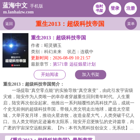
蓝海中文
手机版
临时
登录
注册
书架
m.lanhaizw.com
重生2013：超级科技帝国
返回
菜单
重生2013：超级科技帝国
作者：昭灵驷玉
类别：科幻未来
状态：连载中
更新时间：2026-08-09 10:21:57
最新章节：
第571章 远征煅星计划
开始阅读
加入书架
重生2013：超级科技帝国简介：
一场提取“真空零点能”的实验导致“真空衰变”，由此引发宇宙级
灾难，陆安作为人类唯一的幸存者穿越重生回到青年时代。人生重
启，陆安再次创业起家。他推出一系列颠覆性的高科技产品，成就一
个史无前例的超级科技帝国，带领人类文明走出地球，建造太空星
城，大举开发月球，推动火星农牧，改造金星大气，人类突破千亿人
口。当人类文明的足迹遍布太阳系，陆安开启更恢弘的史诗篇章，向
广袤的宇宙深空远航探索。【Ps：本书为黑科技创业文，无系统】...