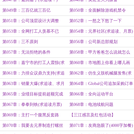
第049章：三百亿就三百亿
第050章：全面解除游戏机禁令
第051章：公司顶层设计大调整
第052章：一怒之下怒了一下
第053章：全网打工人羡慕不已
第054章：元界社区(求追读、月票)
第055章：三不原则
第056章：公司新总部规划
第057章：无法拒绝的条件
第058章：甲方爸爸怎么说就怎么
做
第059章：嘉宁市的打工人震惊(求
第060章：市地图上你看上哪儿画
追读！)
就是(求追读！)
第061章：力排众议鼎力支持(求追
第062章：仿生义肢机械腿发售(求
读、月票！)
追读)
第063章：销量大爆(求追读、求月
第064章：Global公司追加采购订单
票)
第065章：业绩目标提前超额完成
第066章：全向运动平台
(加餐)
第067章：拳拳到铁(求追读月票)
第068章：电池续航问题
第069章：主打一个腹黑反套路
【三江感言及红包活动】
第070章：我要去元界制造打螺丝
第071章：友商急眼了(4000字加餐)