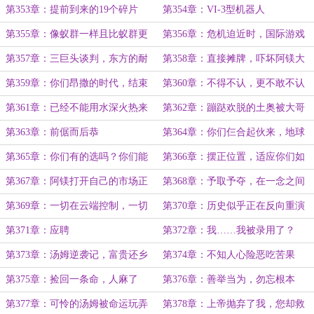
业能力和统筹调度
亏你长经验教训
第353章：提前到来的19个碎片
第354章：VI-3型机器人
第355章：像蚁群一样且比蚁群更
第356章：危机迫近时，国际游戏
高效
规则会变得很直接
第357章：三巨头谈判，东方的耐
第358章：直接摊牌，吓坏阿镁大
心消磨殆尽
鹅
第359章：你们昂撒的时代，结束
第360章：不得不认，更不敢不认
了
第361章：已经不能用水深火热来
第362章：蹦跶欢脱的土奥被大哥
形容
卖了还不知情
第363章：前倨而后恭
第364章：你们仨合起伙来，地球
上谁玩得过你们啊
第365章：你们有的选吗？你们能
第366章：摆正位置，适应你们如
不用吗？
今降级的新生态位
第367章：阿镁打开自己的市场正
第368章：予取予夺，在一念之间
式让元界智控准入
第369章：一切在云端控制，一切
第370章：历史似乎正在反向重演
都在算法调度
第371章：应聘
第372章：我……我被录用了？
第373章：汤姆逆袭记，富贵还乡
第374章：不知人心险恶吃苦果
阿镁版
第375章：捡回一条命，人麻了
第376章：善举当为，勿忘根本
第377章：可怜的汤姆被命运玩弄
第378章：上帝抛弃了我，您却救