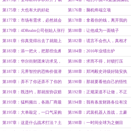
(两章合一)
终端设备(两章合一)
第175章：大也有大的好处
第176章：脑机终端立项
第177章：市场有需求，必然就会
第178章：拿着你的钱，离开我的
有供给
机器人
第179章：4DRealm公司创始人张行
第180章：让他成为一面镜子
川
第181章：你真觉得出去了就能上
第182章：谎言不会伤人，真相才
他们的桌吃饭？
是快刀
第183章：添一把火，把那些虫豸
第184章：2016年业绩出炉
架在火上烤
第185章：华尔街财团来访求见，
第186章：求而不得，封锁打压
不见！
第187章：元界智控的恐怖价值潜
第188章：郑鸿毅史诗级好陆安执
力预期
掌下的元界智控
第189章：弄不了你还弄不了你的
第190章：那就要看他自己的悟性
客户？
和造化了
第191章：既违约，那就按协议赔
第192章：正规渠道不让做，不正
巨额违约金吧！
规渠道必然大兴
第193章：猛料频出，各路厂商最
第194章：我有条发财路各位有没
担心的事情还是来了
有兴趣？
第195章：大单敲定，一口气采购
第196章：武装机器人首战，土豪
50万条
的买家秀
第197章：这是什么战术打法？土
第198章：一时间全球为之侧目