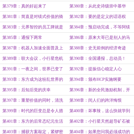
于股掌之间
赎了我
第379章：真的好起来了
第380章：从此史诗级崇中慕华
第381章：简直是对镁式价值的骑
第382章：要的是定义的话语权
脸输出
第383章：元界智控的员工牌就是
第384章：预启动完成，不等阿镁
当地的一份安全声明
大鹅了
第385章：通报下两常
第386章：原来大哥已是别人的马
仔和打手了？
第387章：机器人加速全面普及上
第388章：史无前例的经济奇迹
岗
第389章：联大会议，小行星危机
第390章：全国通报，总动员！
公布
第391章：一夜之间，世界已变了
第392章：提振信心稳定人心
一副模样
第393章：东方成为这纷乱世界的
第394章：颁布HCP实施纲要
唯一净土
第395章：后知后觉的庆幸
第396章：新的全民激励机制，开
始高效运转(新年快乐！)
第397章：重塑价值的同时，清洗
第398章：闰人们的跨洋悔恨
历史沉疴
第399章：时代的巨变总是令人措
第400章：坏事辣，这么快就学到
不及防和意想不到
糟粕辣！
第401章：东方的后常态纪元生活
第402章：小行星天然超导矿石被
发现(单章万字爆发)
第403章：捕获方案敲定，紧锣密
第404章：如果您问我必须成功的