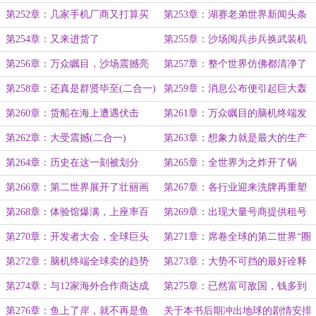
才能玩得转
元界智控的子公司
第252章：几家手机厂商又打算买
第253章：湖赛老弟世界新闻头条
固态晶格电池
第254章：又来进货了
第255章：沙场阅兵步兵换武装机
器人
第256章：万众瞩目，沙场震撼亮
第257章：整个世界仿佛都清净了
相（二合一）
(二合一)
第258章：还真是群贤毕至(二合一)
第259章：消息公布便引起巨大轰
动效应(二合一)
第260章：货船在海上遭遇伏击
第261章：万众瞩目的脑机终端发
布会(二合一)
第262章：大受震撼(二合一)
第263章：想象力就是最大的生产
力(二合一)
第264章：历史在这一刻被划分
第265章：全世界为之炸开了锅
成“之前”与“之后”
第266章：第二世界展开了壮丽画
第267章：各行业迎来洗牌再重塑
卷
第268章：体验馆爆满，上座率百
第269章：出现大量号商提供租号
分百
服务
第270章：开发者大会，全球巨头
第271章：席卷全球的第二世界“圈
纷至沓来
地”浪潮
第272章：脑机终端全球卖的趋势
第273章：大势不可挡的最好诠释
已然不可阻挡
第274章：与12家海外合作商达成
第275章：已然富可敌国，钱多到
授权合作
不知怎么花？
第276章：鱼上了岸，就不再是鱼
关于本书后期冲出地球的剧情安排