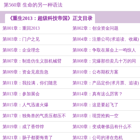
第560章 生命的另一种语法
《重生2013：超级科技帝国》正文目录
第001章：重回2013
第002章：创业资金问题
第003章：门户之见
第004章：注册公司(求追读、收藏)
第005章：企业理念
第006章：争取在展会上一鸣惊人
第007章：制造仿生义肢机械臂
第008章：完爆那些卖几十万的同
类竞品
第009章：资金见底告急
第010章：公布期权方案
第011章：我拉满，你们随意
第012章：产品定价(求月票、追读)
第013章：参加展会
第014章：真有这么厉害？
第015章：人气迅速火爆
第016章：这是要起飞了
第017章：独角兽的气质压都压不
第018章：现货抢购一空
住
第019章：成了香饽饽
第020章：变成奢侈品有什么不
好？
第021章：肠子都要悔青了
第022章：公司的潜在危机