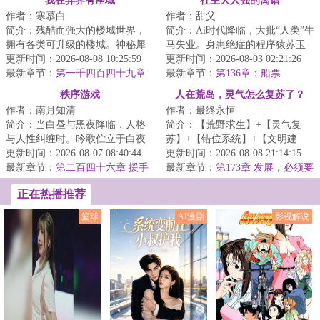
我在异界有座城
社主大人强的离谱
作者：寒慕白
作者：甜父
简介：残酷而强大的楼城世界，
简介：Ai时代降临，大批“人类”牛
拥有各类可升级的楼城。神秘犀
马失业。身患绝症的程序猿苏玉
利的手机应用，让唐震无往而不
更新时间：2026-08-08 10:25:59
阳，成为失业大军中的一员，好
更新时间：2026-08-03 02:21:26
利！建立属于自...
最新章节：
第一千四百四十九章
在他拥有一...
最新章节：
第136章：船票
影盟修士
秩序游戏
人在荒岛，灵气怎么复苏了？
作者：南月知清
作者：最终永恒
简介：当白昼与黑夜降临，人格
简介：【荒野求生】+【灵气复
与人性纠缠时。吟歌伫立于白夜
苏】+【错位系统】+【文明建
与混乱之巅，漠视一切失去与背
更新时间：2026-08-07 08:40:44
设】一艘国际邮轮在公海遭遇意
更新时间：2026-08-08 21:14:15
叛。“人性是我...
最新章节：
第二百四十六章 援手
外，船上的六千名...
最新章节：
第173章 发展，必须要
大发展！
正在热播推荐
篮球
AI漫剧
影视解说