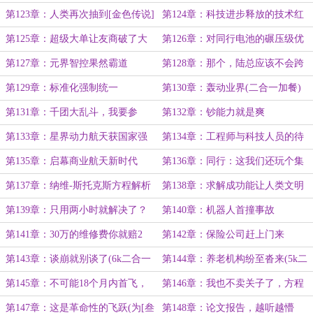
噪
第123章：人类再次抽到[金色传说]
第124章：科技进步释放的技术红
了？(二合一)
利
第125章：超级大单让友商破了大
第126章：对同行电池的碾压级优
防
势
第127章：元界智控果然霸道
第128章：那个，陆总应该不会跨
界来造车的吧？
第129章：标准化强制统一
第130章：轰动业界(二合一加餐)
第131章：千团大乱斗，我要参
第132章：钞能力就是爽
团！
第133章：星界动力航天获国家强
第134章：工程师与科技人员的待
力支持
遇
第135章：启幕商业航天新时代
第136章：同行：这我们还玩个集
贸啊！
第137章：纳维-斯托克斯方程解析
第138章：求解成功能让人类文明
解
上一个新高度
第139章：只用两小时就解决了？
第140章：机器人首撞事故
第141章：30万的维修费你就赔2
第142章：保险公司赶上门来
万？法庭见吧！
第143章：谈崩就别谈了(6k二合一
第144章：养老机构纷至沓来(5k二
加餐)
合一加餐求月票)
第145章：不可能18个月内首飞，
第146章：我也不卖关子了，方程
除非N-S方程搞定了！
我搞定了
第147章：这是革命性的飞跃(为[叁
第148章：论文报告，越听越懵