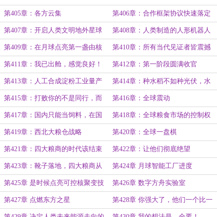
鼓推进
决心，那是百分之一百
第405章：各方云集
第406章：合作框架协议快速落定
第407章：开启人类文明地外星球
第408章：人类制造的人形机器人
工业化的新纪元
首次在静海留下脚印
第409章：在月球点亮第一盏由核
第410章：所有当代见证者皆震撼
能驱动的灯
于人类科技发展的迅猛
第411章：我已出舱，感觉良好！
第412章：第一阶段圆满收官
第413章：人工合成淀粉工业量产
第414章：种水稻不如种光伏，水
技术突破
稻上山不如光伏上山？
第415章：打败你的不是同行，而
第416章：全球震动
是跨界
第417章：国内只能当饲料，在国
第418章：全球粮食市场的控制权
外饥荒地就是救命口粮
和主导权该易主了
第419章：西北大粮仓战略
第420章：全球一盘棋
第421章：四大粮商的时代该结束
第422章：让他们彻底绝望
了
第423章：靴子落地，四大粮商从
第424章 月球智能工厂进度
此作古
第425章 是时候点亮可控核聚变技
第426章 数字方舟实验室
术了
第427章 点燃东方之星
第428章 你强大了，他们一个比一
个谄媚
第429章 决定人类未来能源走向的
第430章 我的想法是，全要！