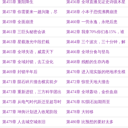
第455章 重阳降生
第456章 全球直播见证史诗级木星
撞击事件
第457章 你需要来一趟兴隆，尽
第458章 小本子恐慌沸腾崩溃
快！
第459章 全面崩溃
第460章 一劳永逸，永绝后患
第461章 三巨头秘密会谈
第462章 我拿70%你们各15%，谁
赞成谁反对？
第463章 星载激光中段拦截
第464章 三个波次，三十分钟，解
决
第465章 全球失语，威震天下
第466章 全球分食与登岛
第467章 全域封锁，去工业化
第468章 残酷的生存内卷
第469章 封锁半年后
第470章 进入现实版的绝地求生模
式
第471章 陨石碎片撞击横宾前夕
第472章 惊世天地大撞击
第473章 重新进驻，三方科学团出
第474章 全球轰动，金价血崩
发
第475章 从电气时代跃迁至超导时
第476章 B2陨石如期而至
代
第477章 坤舆计划进入收尾阶段
第478章 大转移
第479章 人去城空城依旧
第480章 比预想的要好太多