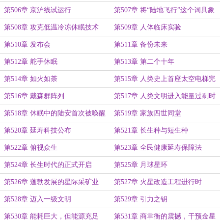
世界
第506章 京沪线试运行
第507章 将“陆地飞行”这个词具象
化了
第508章 攻克低温冷冻休眠技术
第509章 人体临床实验
第510章 发布会
第511章 备份未来
第512章 舵手休眠
第513章 第二个十年
第514章 如火如荼
第515章 人类史上首座太空电梯完
工开通
第516章 戴森群阵列
第517章 人类文明进入能量过剩时
代
第518章 休眠中的陆安首次被唤醒
第519章 家族四世同堂
第520章 延寿科技公布
第521章 长生种与短生种
第522章 俯视众生
第523章 全民健康延寿保障法
第524章 长生时代的正式开启
第525章 月球星环
第526章 蓬勃发展的星际采矿业
第527章 火星改造工程进行时
第528章 迈入一级文明
第529章 引力之钥
第530章 能耗巨大，但能源充足
第531章 商聿衡的震撼，干预金星