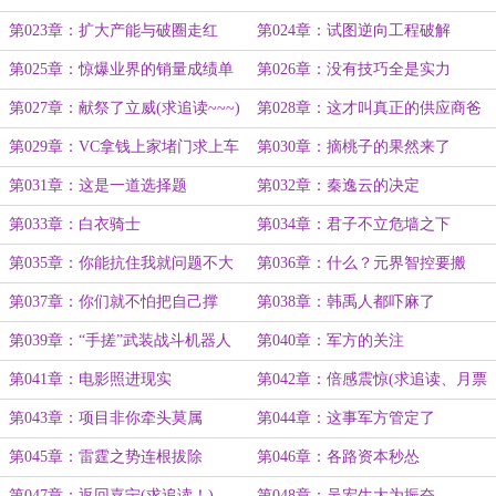
第023章：扩大产能与破圈走红
第024章：试图逆向工程破解
第025章：惊爆业界的销量成绩单
第026章：没有技巧全是实力
第027章：献祭了立威(求追读~~~)
第028章：这才叫真正的供应商爸
爸
第029章：VC拿钱上家堵门求上车
第030章：摘桃子的果然来了
第031章：这是一道选择题
第032章：秦逸云的决定
第033章：白衣骑士
第034章：君子不立危墙之下
第035章：你能抗住我就问题不大
第036章：什么？元界智控要搬
走？
第037章：你们就不怕把自己撑
第038章：韩禹人都吓麻了
爆？
第039章：“手搓”武装战斗机器人
第040章：军方的关注
第041章：电影照进现实
第042章：倍感震惊(求追读、月票
~)
第043章：项目非你牵头莫属
第044章：这事军方管定了
第045章：雷霆之势连根拔除
第046章：各路资本秒怂
第047章：返回嘉宁(求追读！)
第048章：吴宏生大为振奋