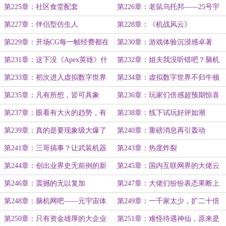
第225章：社区食堂配套
第226章：老鼠乌托邦——25号宇
宙的结局
第227章：伴侣型仿生人
第228章：《机战风云》
第229章：开场CG每一帧经费都在
第230章：游戏体验沉浸感卓著
燃烧
第231章：这下没《Apex英雄》什
第232章：姐夫我没听错吧？脑机
么事了
设备搞出来了？
第233章：初次进入虚拟数字世界
第234章：虚拟数字世界不归牛顿
老爱管
第235章：凡有所想，皆可具象
第236章：玩家们倍感超预期惊喜
第237章：眼看有大火的趋势，有
第238章：线下试玩好评如潮
人坐不住了
第239章：真的是要现象级大爆了
第240章：重磅消息再引轰动
第241章：三哥搞事？让武装机器
第243章：热度炸裂
人陪他们玩儿
第244章：创出业界史无前例的新
第245章：国内互联网界的大佬云
记录
集元界智控
第246章：震撼的无以复加
第247章：大佬们纷纷表态果断上
车
第248章：脑机网吧——元宇宙体
第249章：一千家太少，扩二十倍
验馆
到两万家
第250章：只有资金雄厚的大企业
第251章：难怪待遇神仙，原来是