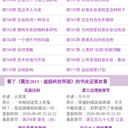
号，完成对接
第558章 抵达半人马座
第559章 硅基生命居然是这种样子
第560章 生命的另一种语法
第561章 完全符合化学规律
第562章 拥有丰富的物种多样性
第563章 为何段星硅基生命没有演
化出高等智慧？
第564章 一个绕不开的问题
第565章 两者各自的优劣势
第566章 应对策略
第567章 人类对“自我”的新理解
第568章 技术价值与开发
第569章 公布发现硅基生命，轰动
全人类
第570章 后续影响
第571章 远征煅星计划
看了《重生2013：超级科技帝国》的书友还喜欢看
见诡法则
废土边境检查官
作者：云里里
作者：斤斤斤
简介：「你相信这世上有鬼
简介：穿越到感染体肆虐、天灾
吗？」室友跳楼前的最后一问，
不断的废土，程野成为了幸福城
让鹿今朝被迫卷入一场无法言说
更新时间：2026-08-08 23:24:22
的边境检查官。每一个想要加入
更新时间：2026-08-08 05:51:03
的恐怖循环。染血的...
最新章节：
第294章 新生（48）
幸福城的幸存者...
最新章节：
第五百九十七章 立道
七步，再唤谭铭！