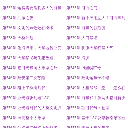
角动量
第532章 这得需要消耗多大的能量
第533章 引力之门
啊
第534章 共振之夜
第535章 首个应用型人工引力阵列
第536章 文明的跃迁还在继续
第537章 能量的新刻度
第538章 天枢计划
第539章 人口暴增
第540章 沧海归来，火星地貌巨变
第541章 驯服火星狂暴大气
第542章 火星移民与生态改造
第543章 海肺
第544章 把目光投向太阳系之外
第545章 “领航者”号
第546章 陆安第二次苏醒
第547章 陆明这孩子不错
第548章 碰上了纨绔后代
第549章 太祖爷爷…您……怎么在
这儿？
第550章 亚光速驱动器LAG
第551章 能量和工质两头都能解决
第552章 亚光速时代的人类文明演
第553章 项目代号：创世
化预测
第554章 照亮整个太阳系
第555章 基于LAG驱动器引擎的亚
光速飞船“追光号”
第556章 让追光二号追上领航者
第557章 来自太祖的肯定