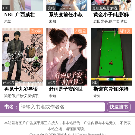
HD
完结
更新至电影解说
NBL 广西威壮
系统变前任小叔
黄金小子[电影解
VS江西赣驰
未知
护我
未知
说]
岩田光央,鹤广美,皆口
裕子,白鸟由里
20240801
香港剧
AI漫剧
斯诺克
已完结
完结
HD
再见十九岁粤语
舒雨是予安的世
斯诺克 斯图尔特
梁朝伟,卢敏仪,吴镇宇,
界
未知
·宾汉姆10-4大卫·
未知
周星驰
吉尔伯特
书名：
20230416（第二
阶段）
本站若有图片广告属于第三方接入，非本站所为，广告内容与本站无关，不代表
本站立场，请谨慎阅读。