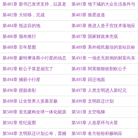
第481章 新书已发求支持，以及老
第481章 地下城的大众生活条件与
书后续更新计划
环境
第482章 大转移，完成
第483章 推星改道
第484章 抵达目的地
第485章 推进人造子宫技术落地应
用
第486章 颁布推行
第487章 国家财政来兜底
第488章 百年星图
第489章 系外殖民最佳的首站目标
第490章 蒙特摩洛斯小行星的动态
第491章 一场史无前例的财富向东
迁徙
第492章 欧公子算是崩完了
第493章 阿美狠狠收割欧公子
第494章 捕获小行星
第495章 回迁地面
第496章 授勋表彰
第497章 人类文明进入新纪元
第498章 让全世界人羡慕至极
第499章 文明跃迁计划
第500章 首先建构全球一体化能源
第501章 太空电梯
与交通网络
第502章 世纪蓝图
第503章 人造星环与火星
第504章 文明跃迁计划公布，震撼
第505章 各方纷纷积极响应