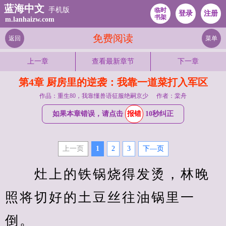
蓝海中文
手机版
临时
登录
注册
书架
m.lanhaizw.com
免费阅读
返回
菜单
上一章
查看最新章节
下一章
第4章 厨房里的逆袭：我靠一道菜打入军区
作品：重生80，我靠懂兽语征服绝嗣京少
作者：棠舟
如果本章错误，请点击
报错
10秒纠正
上一页
1
2
3
下—页
　　灶上的铁锅烧得发烫，林晚
照将切好的土豆丝往油锅里一
倒。