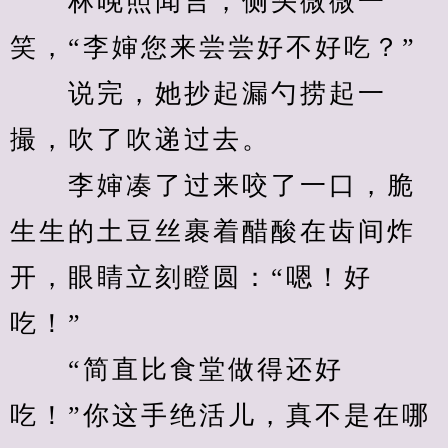
　　林晚照闻言，侧头微微一
笑，“李婶您来尝尝好不好吃？”
　　说完，她抄起漏勺捞起一
撮，吹了吹递过去。
　　李婶凑了过来咬了一口，脆
生生的土豆丝裹着醋酸在齿间炸
开，眼睛立刻瞪圆：“嗯！好
吃！”
　　“简直比食堂做得还好
吃！”你这手绝活儿，真不是在哪