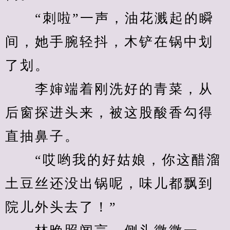
　　“刺啦”一声，油花溅起的瞬
间，她手腕轻抖，木铲在锅中划
了划。
　　李婶端着刚洗好的青菜，从
后窗探进头来，被这股酸香勾得
直抽鼻子。
　　“哎哟我的好姑娘，你这醋溜
土豆丝还没出锅呢，味儿都飘到
院儿外头去了！”