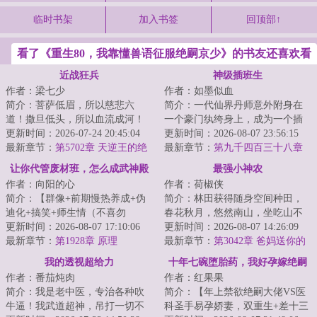
临时书架
加入书签
回顶部↑
看了《重生80，我靠懂兽语征服绝嗣京少》的书友还喜欢看
近战狂兵
神级插班生
作者：梁七少
作者：如墨似血
简介：菩萨低眉，所以慈悲六
简介：一代仙界丹师意外附身在
道！撒旦低头，所以血流成河！
一个豪门纨绔身上，成为一个插
以撒旦之名，专职杀戮，他要当
更新时间：2026-07-24 20:45:04
班生，以一身神奇仙术，混迹于
更新时间：2026-08-07 23:56:15
最强的那个男人！...
最新章节：
第5702章 天逆王的绝
美女丛中，在都...
最新章节：
第九千四百三十八章
境！
效果显著！
让你代管废材班，怎么成武神殿
最强小神农
作者：向阳的心
作者：荷椒侠
了
简介：【群像+前期慢热养成+伪
简介：林田获得随身空间种田，
迪化+搞笑+师生情（不喜勿
春花秋月，悠然南山，坐吃山不
入）】半个月撵走三个班主任。
更新时间：2026-08-07 17:10:06
空。他只想过好自己的小日子，
更新时间：2026-08-07 14:26:09
面对有着人均混世魔...
最新章节：
第1928章 原理
实力却不允许他...
最新章节：
第3042章 爸妈送你的
大礼
我的透视超给力
十年七碗堕胎药，我好孕嫁绝嗣
作者：番茄炖肉
作者：红果果
他悔疯了
简介：我是老中医，专治各种吹
简介：【年上禁欲绝嗣大佬VS医
牛逼！我武道超神，吊打一切不
科圣手易孕娇妻，双重生+差十三