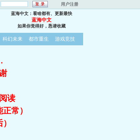
：
用户注册
蓝海中文：看啥都有、更新最快
蓝海中文
如果你觉得好，恳请收藏
科幻未来
都市重生
游戏竞技
…
谢
阅读
能正常）
后）