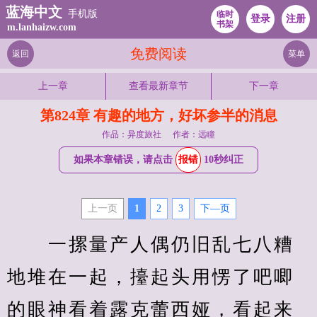
蓝海中文
手机版
临时
登录
注册
书架
m.lanhaizw.com
免费阅读
返回
菜单
上一章
查看最新章节
下一章
第824章 有趣的地方，好坏参半的消息
作品：异度旅社
作者：远瞳
如果本章错误，请点击
报错
10秒纠正
上一页
1
2
3
下—页
　　一摞量产人偶仍旧乱七八糟
地堆在一起，擡起头用愣了吧唧
的眼神看着露克蕾西娅，看起来