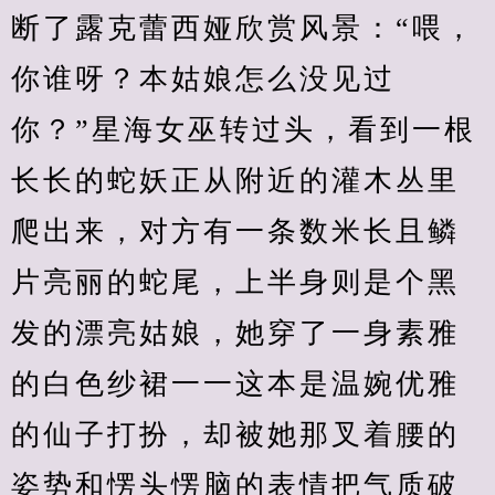
断了露克蕾西娅欣赏风景：“喂，
你谁呀？本姑娘怎么没见过
你？”星海女巫转过头，看到一根
长长的蛇妖正从附近的灌木丛里
爬出来，对方有一条数米长且鳞
片亮丽的蛇尾，上半身则是个黑
发的漂亮姑娘，她穿了一身素雅
的白色纱裙一一这本是温婉优雅
的仙子打扮，却被她那叉着腰的
姿势和愣头愣脑的表情把气质破