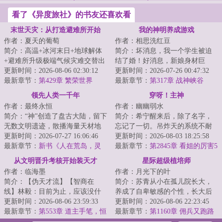
看了《异度旅社》的书友还喜欢看
末世天灾：从打造避难所开始
我的神明养成游戏
作者：夏天的葡萄
作者：相思洗红豆
简介：高温+冰河末日+地球解体
简介：坏消息，我一个学生被迫
+避难所升级极端气候灾难交替出
结了婚！好消息，新娘身材巨
现，地表生物灭绝，人类文明走
更新时间：2026-08-06 02:30:12
好！坏消息，我老婆不允许我去
更新时间：2026-07-26 00:47:32
向末日。苏武...
最新章节：
第429章 繁荣世界
夜店酒吧KTV！好...
最新章节：
第317章 战神峡谷
领先人类一千年
穿呀！主神
作者：最终永恒
作者：幽幽弱水
简介：“神”创造了盘古大陆，留下
简介：希宁醒来后，除了名字，
无数文明遗迹，散播海量天材地
忘记了一切。吊炸天的系统不耐
宝。当人类满怀雄心壮志，意图
更新时间：2026-07-27 16:06:46
烦地通知：做任务去。一脚就踢
更新时间：2026-08-03 18:25:58
闯荡盘古大...
最新章节：
新书《人在荒岛，灵
进了各种位面里...
最新章节：
第2845章 看姐的厉害5
气怎么复苏了？》以及515打折活
从文明晋升考核开始装天才
星际超级植培师
动
作者：临海墨
作者：月光下的叶
简介：【伪天才流】【智商在
简介：苏青从小在孤儿院长大，
线】林毅：目前为止，应该没什
养成了自卑敏感的个性，长大后
么我领悟不了的，如果有，稍稍
更新时间：2026-08-06 23:59:33
面对职场的尔虞我诈极不适应，
更新时间：2026-08-06 22:23:45
给我点时间，那就...
最新章节：
第553章 道主手笔，恒
最终精神崩溃得...
最新章节：
第1160章 佣兵又跑路
源之巅
了