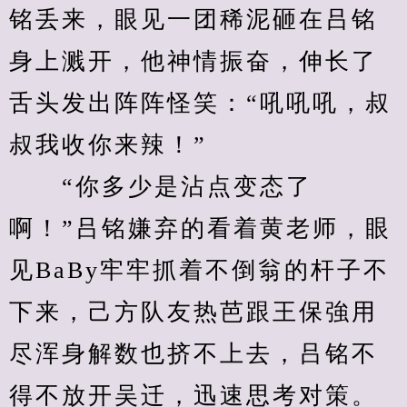
铭丢来，眼见一团稀泥砸在吕铭
身上溅开，他神情振奋，伸长了
舌头发出阵阵怪笑：“吼吼吼，叔
叔我收你来辣！”
　　“你多少是沾点变态了
啊！”吕铭嫌弃的看着黄老师，眼
见BaBy牢牢抓着不倒翁的杆子不
下来，己方队友热芭跟王保強用
尽浑身解数也挤不上去，吕铭不
得不放开吴迁，迅速思考对策。