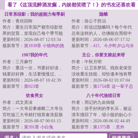
看了《这顶流醉酒发癫，内娱都笑喷了！》的书友还喜欢看
日常系综影：我的超能力每季刷
隐蛾
作者：青丝回眸
作者：徐公子胜治
新
简介：重生日常国产都市综影世
简介：听说过隐蛾吗？每个年代
界的贺晨，发现自己每个季节能
总有这样的人，仿佛能在黑暗中
刷新出一种超能力，从此过上了
更新时间：2026-08-07 12:03:34
穿行不留形迹，凭空出现又倏然
更新时间：2026-08-06 07:17:52
不一样的日常人...
最新章节：
第1838章 小狼狗的挑
消失。存在且未...
最新章节：
415、今夕昨夕山与水
衅！贺晨：回家继承家业真不是
1987我的年代
主公，你要支棱起来呀
凡尔赛！
作者：三月麻竹
作者：中秋月明
简介：重活一次，书要好好读，
简介：让卫东梦回。残疾老保安
钱要好好挣，生活要慢慢过。...
没啥重生技能，却恰逢本地有尊
更新时间：2026-08-07 10:42:39
通天彻地的超级大神，当然要鞍
更新时间：2026-08-02 01:07:04
最新章节：
第923章
前马后，悉心跟...
最新章节：
第1754章 这一辈子总
要为什么拼命
饮食男女
八十年代渔猎日常
作者：武文弄沫
作者：周记的九命病猫
简介：一大爷后事难断二大爷当
简介：游手好闲的李长乐，被运
官吃饭三大爷精打细算秦淮茹脸
渣车撞回了年，缩小版的贴心小
蛋好看何雨柱打架做饭娄晓娥难
更新时间：2026-08-07 00:01:15
儿子，爱操心的大儿子，心冷了
更新时间：2026-08-06 02:44:49
逃大院李学武一...
最新章节：
第391章 小白兔
的老婆。但他已...
最新章节：
第1375章 ：意外
书名：