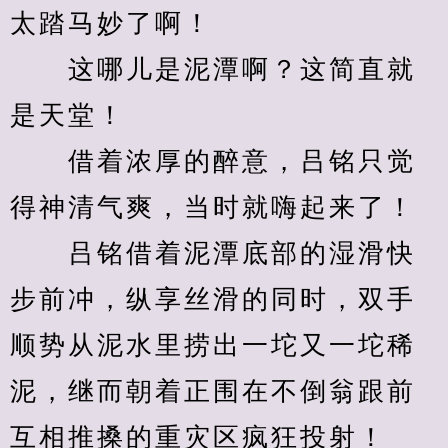
太踏马妙了啊！
　　这哪儿是泥潭啊？这简直就
是天堂！
　　借着浓厚的醉意，吕铭只觉
得神清气爽，当时就嗨起来了！
　　吕铭借着泥潭底部的湿滑快
步前冲，纵享丝滑的同时，双手
顺势从泥水里捞出一坨又一坨稀
泥，继而朝着正围在不倒翁跟前
互相推搡的重灾区疯狂投射！