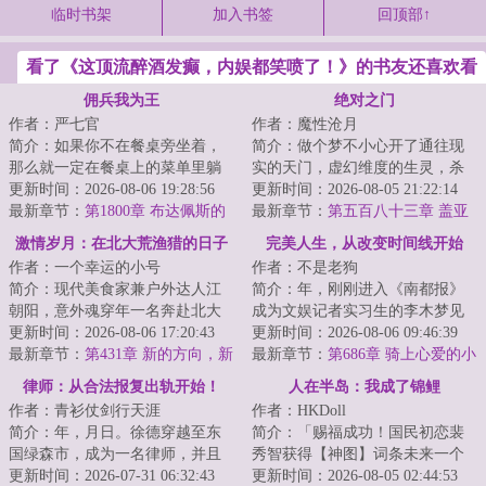
临时书架
加入书签
回顶部↑
看了《这顶流醉酒发癫，内娱都笑喷了！》的书友还喜欢看
佣兵我为王
绝对之门
作者：严七官
作者：魔性沧月
简介：如果你不在餐桌旁坐着，
简介：做个梦不小心开了通往现
那么就一定在餐桌上的菜单里躺
实的天门，虚幻维度的生灵，杀
着。如果你一无所有，那么你的
更新时间：2026-08-06 19:28:56
进了现实。给这个注定灭绝的宇
更新时间：2026-08-05 21:22:14
命就是你唯一的...
最新章节：
第1800章 布达佩斯的
宙又添了一种微...
最新章节：
第五百八十三章 盖亚
早晨
教会的时代
激情岁月：在北大荒渔猎的日子
完美人生，从改变时间线开始
作者：一个幸运的小号
作者：不是老狗
简介：现代美食家兼户外达人江
简介：年，刚刚进入《南都报》
朝阳，意外魂穿年一名奔赴北大
成为文娱记者实习生的李木梦见
荒的支边青年。面对黑土地的广
更新时间：2026-08-06 17:20:43
了未来的自己，对方说出了一组
更新时间：2026-08-06 09:46:39
袤与馈赠，也面...
最新章节：
第431章 新的方向，新
彩票号码。第二...
最新章节：
第686章 骑上心爱的小
的机遇
摩托
律师：从合法报复出轨开始！
人在半岛：我成了锦鲤
作者：青衫仗剑行天涯
作者：HKDoll
简介：年，月日。徐德穿越至东
简介：「赐福成功！国民初恋裴
国绿森市，成为一名律师，并且
秀智获得【神图】词条未来一个
获得只要能让客户满意，便能抽
更新时间：2026-07-31 06:32:43
月镜头表现力max，直拍神图出圈
更新时间：2026-08-05 02:44:53