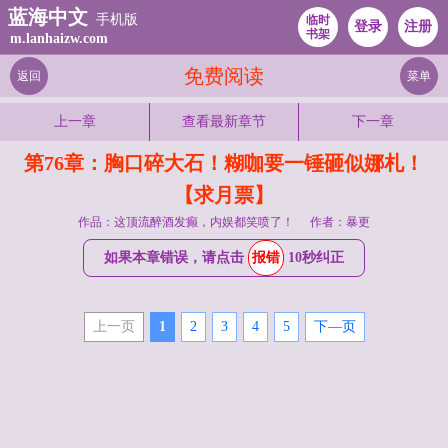
蓝海中文
手机版
临时
登录
注册
书架
m.lanhaizw.com
免费阅读
返回
菜单
上一章
查看最新章节
下一章
第76章：胸口碎大石！糊咖要一锤砸似娜札！
【求月票】
作品：这顶流醉酒发癫，内娱都笑喷了！
作者：暴更
如果本章错误，请点击
报错
10秒纠正
上一页
1
2
3
4
5
下—页