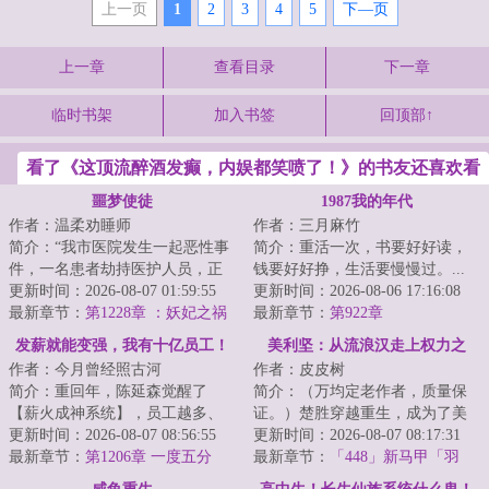
上一页
1
2
3
4
5
下—页
上一章
查看目录
下一章
临时书架
加入书签
回顶部↑
看了《这顶流醉酒发癫，内娱都笑喷了！》的书友还喜欢看
噩梦使徒
1987我的年代
作者：温柔劝睡师
作者：三月麻竹
简介：“我市医院发生一起恶性事
简介：重活一次，书要好好读，
件，一名患者劫持医护人员，正
钱要好好挣，生活要慢慢过。...
在与警方对峙......”杨逍关闭电视
更新时间：2026-08-07 01:59:55
更新时间：2026-08-06 17:16:08
机，下一...
最新章节：
第1228章 ：妖妃之祸
最新章节：
第922章
发薪就能变强，我有十亿员工！
美利坚：从流浪汉走上权力之
作者：今月曾经照古河
作者：皮皮树
巅！
简介：重回年，陈延森觉醒了
简介：（万均定老作者，质量保
【薪火成神系统】，员工越多、
证。）楚胜穿越重生，成为了美
工资越高，薪火积累越快，能力
更新时间：2026-08-07 08:56:55
利坚的一个流浪汉。「叮……打
更新时间：2026-08-07 08:17:31
就越强！精神+，...
最新章节：
第1206章 一度五分
野系统，绑定中...
最新章节：
「448」新马甲「羽
钱，电价地板！我想把这个世界
蛇」：代理人，你愿意背负命运