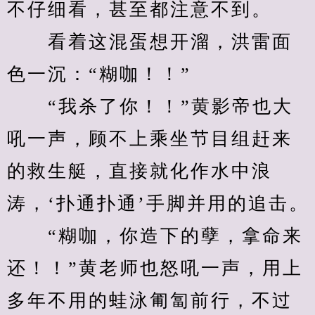
不仔细看，甚至都注意不到。
　　看着这混蛋想开溜，洪雷面
色一沉：“糊咖！！”
　　“我杀了你！！”黄影帝也大
吼一声，顾不上乘坐节目组赶来
的救生艇，直接就化作水中浪
涛，‘扑通扑通’手脚并用的追击。
　　“糊咖，你造下的孽，拿命来
还！！”黄老师也怒吼一声，用上
多年不用的蛙泳匍匐前行，不过