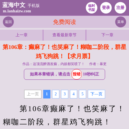
蓝海中文
手机版
临时
登录
注册
书架
m.lanhaizw.com
免费阅读
返回
菜单
上一章
查看最新章节
下一章
第106章：癫麻了！也笑麻了！糊咖二阶段，群星
鸡飞狗跳！【求月票】
作品：这顶流醉酒发癫，内娱都笑喷了！
作者：暴更
如果本章错误，请点击
报错
10秒纠正
上一页
1
2
3
4
5
下—页
　　第106章癫麻了！也笑麻了！
糊咖二阶段，群星鸡飞狗跳！