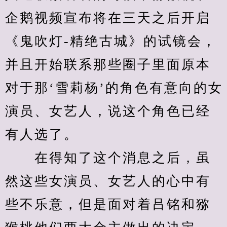
企鹅视频宣布将在三天之后开启
《鬼吹灯-精绝古城》的试镜会，
并且开始联系那些圈子里面原本
对于那‘雪莉杨’的角色有意向的女
演员、女艺人，说这个角色已经
有人选了。
　　在得知了这个消息之后，虽
然这些女演员、女艺人的心中有
些不乐意，但是面对着吕铭和猕