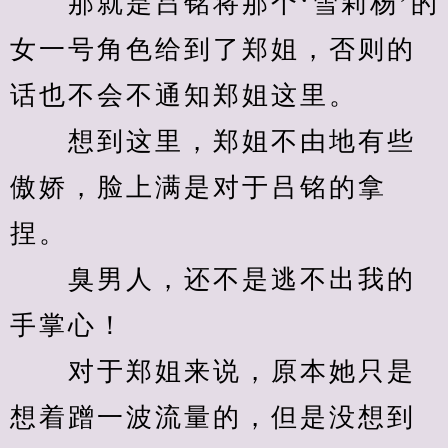
　　那就是吕铭将那个‘雪莉杨’的
女一号角色给到了郑姐，否则的
话也不会不通知郑姐这里。
　　想到这里，郑姐不由地有些
傲娇，脸上满是对于吕铭的拿
捏。
　　臭男人，还不是逃不出我的
手掌心！
　　对于郑姐来说，原本她只是
想着蹭一波流量的，但是没想到