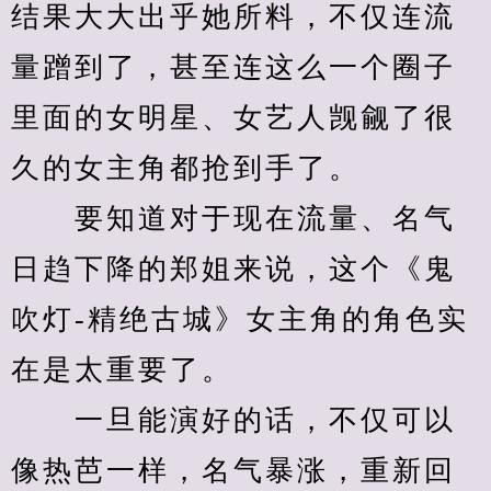
结果大大出乎她所料，不仅连流
量蹭到了，甚至连这么一个圈子
里面的女明星、女艺人觊觎了很
久的女主角都抢到手了。
　　要知道对于现在流量、名气
日趋下降的郑姐来说，这个《鬼
吹灯-精绝古城》女主角的角色实
在是太重要了。
　　一旦能演好的话，不仅可以
像热芭一样，名气暴涨，重新回