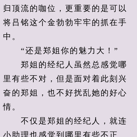
归顶流的咖位，更重要的是可以
将吕铭这个金勃勃牢牢的抓在手
中。
　　“还是郑姐你的魅力大！”
　　郑姐的经纪人虽然总感觉哪
里有些不对，但是面对着此刻兴
奋的郑姐，也不好扰乱她的好心
情。
　　不仅是郑姐的经纪人，就连
小助理也感觉到哪里有些不正