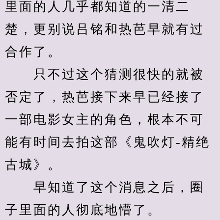
里面的人几乎都知道的一清二
楚，更别说吕铭和热芭早就有过
合作了。
　　只不过这个猜测很快的就被
否定了，热芭接下来早已经接了
一部电影女主的角色，根本不可
能有时间去拍这部《鬼吹灯-精绝
古城》。
　　早知道了这个消息之后，圈
子里面的人彻底地懵了。