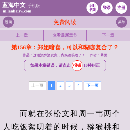
蓝海中文
手机版
临时
登录
注册
书架
m.lanhaizw.com
免费阅读
返回
菜单
上一章
查看最新章节
下一章
第156章：郑姐暗喜，可以和糊咖复合了？
作品：这顶流醉酒发癫，内娱都笑喷了！
作者：暴更
如果本章错误，请点击
报错
10秒纠正
上一页
1
2
3
4
下—页
　　而就在张松文和周一韦两个
人吃饭絮叨着的时候，猕猴桃和