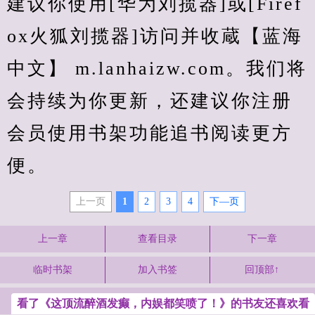
建议你使用[华为刘揽器]或[Firef
ox火狐刘揽器]访问并收蔵【蓝海
中文】 m.lanhaizw.com。我们将
会持续为你更新，还建议你注册
会员使用书架功能追书阅读更方
便。
上一页
1
2
3
4
下—页
上一章
查看目录
下一章
临时书架
加入书签
回顶部↑
看了《这顶流醉酒发癫，内娱都笑喷了！》的书友还喜欢看