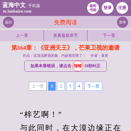
蓝海中文
手机版
临时
登录
注册
书架
m.lanhaizw.com
免费阅读
返回
菜单
上一章
查看最新章节
下一章
第164章：《亚洲天王》，芒果卫视的邀请
作品：这顶流醉酒发癫，内娱都笑喷了！
作者：暴更
如果本章错误，请点击
报错
10秒纠正
上一页
1
2
3
4
下—页
　　“梓艺啊！”
　　与此同时，在大漠边缘正在