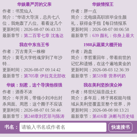
华娱最严厉的父亲
华娱情报王
作者：书荒仙人
作者：胖一点
简介：“华语大导演，总共七八
简介：北电级高职班毕业生颜
位，我炮轰了八位。看看这几个
礼，获得金手指【每日情报系
前辈，哪一个不是成绩斐然，哪
更新时间：2026-08-07 06:43:33
统】，从此化身娱乐圈情报王什
更新时间：2026-08-07 00:06:58
个不是奖项傍身...
最新章节：
第二百零七章 沈逸达
么？《隋唐英雄传》...
最新章节：
639 颜礼：你身上最大
的狂暴轰入，莫名破防！
的优势不是名气，而是脸
我在中东当王爷
1988从蔬菜大棚开始
作者：万古青天一株柳
作者：跑盘
简介：黄毛大学牲魂穿到了年沙
简介：李哲重回年，带着前世的
特...
记忆和遗憾，在这个遍地黄金的
更新时间：2026-08-07 09:14:42
年代重新起航……...
更新时间：2026-08-03 12:36:39
最新章节：
第705章 伊拉克北部收
最新章节：
第519章 营养钙奶
官
华娱：别惹，这个导演他很强
我在美利坚扮演众神
作者：酒香不浓
作者：终世纪福音战士E
简介：年开局，带领小刘冲出封
简介：多年后，终于将权能与领
杀局面。周恩：这个圈子不应该
域从美利坚覆盖至整个世界，并
这么烂，我想为影视圈立几条规
更新时间：2026-08-07 01:50:46
向世界之外开始探索的林克，或
更新时间：2026-08-08 00:13:21
矩。第一：爱国...
最新章节：
第248章刘艺菲与陈涛
许会想起，与首...
最新章节：
第416章 决断与历史锚
献祭整个行业
点，后人的智慧与脱胎换骨的狩
书名：
刃