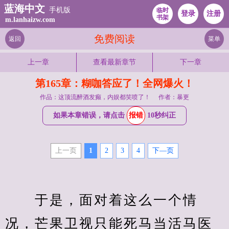
蓝海中文
手机版
临时
登录
注册
书架
m.lanhaizw.com
免费阅读
返回
菜单
上一章
查看最新章节
下一章
第165章：糊咖答应了！全网爆火！
作品：这顶流醉酒发癫，内娱都笑喷了！
作者：暴更
如果本章错误，请点击
报错
10秒纠正
上一页
1
2
3
4
下—页
　　于是，面对着这么一个情
况，芒果卫视只能死马当活马医