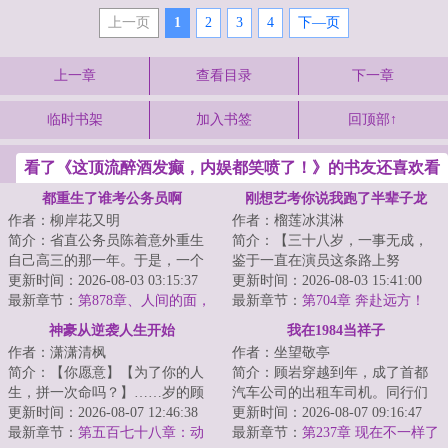
上一页
1
2
3
4
下—页
上一章
查看目录
下一章
临时书架
加入书签
回顶部↑
看了《这顶流醉酒发癫，内娱都笑喷了！》的书友还喜欢看
都重生了谁考公务员啊
刚想艺考你说我跑了半辈子龙
作者：柳岸花又明
作者：榴莲冰淇淋
套？
简介：省直公务员陈着意外重生
简介：【三十八岁，一事无成，
自己高三的那一年。于是，一个
鉴于一直在演员这条路上努
木讷腼腆、和女生说话都会脸
更新时间：2026-08-03 03:15:37
力，‘龙套逆袭成老戏骨系统’开
更新时间：2026-08-03 15:41:00
红、只知道学习的...
最新章节：
第878章、人间的面，
启！】陈瑾看着提...
最新章节：
第704章 奔赴远方！
见一面少一面（下）
（大结局）
神豪从逆袭人生开始
我在1984当祥子
作者：潇潇清枫
作者：坐望敬亭
简介：【你愿意】【为了你的人
简介：顾岩穿越到年，成了首都
生，拼一次命吗？】……岁的顾
汽车公司的出租车司机。同行们
珩，双脚深陷泥泞。当命运荆棘
更新时间：2026-08-07 12:46:38
都自嘲他们这行是“现代祥子”。可
更新时间：2026-08-07 09:16:47
递向他的那一刻...
最新章节：
第五百七十八章：动
人家祥子正...
最新章节：
第237章 现在不一样了