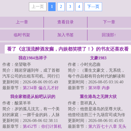
上一页
1
2
3
4
下—页
上一章
查看目录
下一章
临时书架
加入书签
回顶部↑
看了《这顶流醉酒发癫，内娱都笑喷了！》的书友还喜欢看
我在1984当祥子
文豪1983
作者：坐望敬亭
作者：小时光恋曲
简介：顾岩穿越到年，成了首都
简介：（重生文豪文，无系统，
汽车公司的出租车司机。同行们
每个作品都有符合时代的解读和
都自嘲他们这行是“现代祥子”。可
更新时间：2026-08-06 09:05:49
改编）六十岁的余切就坐在那
更新时间：2026-08-05 03:16:40
人家祥子正...
最新章节：
第234章 偏点儿才好
里，深情的目光望...
最新章节：
第38章 内参
我全家都是从贴吧认识的
重生港岛之无牌大状
作者：酸菜羊羊
作者：普祥真人
简介：岁的孤儿沈亢，有一个美
简介：他曾是港岛的至尊大状。
好的家庭：一掷千金的妈，人脉
他曾经连胜三十九场官司成为传
广博的爸，人间理想的妹。不过
更新时间：2026-08-06 02:38:11
奇。他事业有成亿万身家。他众
更新时间：2026-08-06 01:45:05
大家不太熟，一...
最新章节：
第452节：你们计算机
叛亲离千夫所指...
最新章节：
第六百七十八章 无头