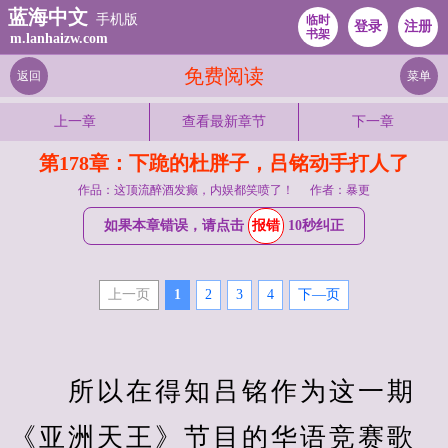
蓝海中文
手机版
临时
登录
注册
书架
m.lanhaizw.com
免费阅读
返回
菜单
上一章
查看最新章节
下一章
第178章：下跪的杜胖子，吕铭动手打人了
作品：这顶流醉酒发癫，内娱都笑喷了！
作者：暴更
如果本章错误，请点击
报错
10秒纠正
上一页
1
2
3
4
下—页
　　所以在得知吕铭作为这一期
《亚洲天王》节目的华语竞赛歌