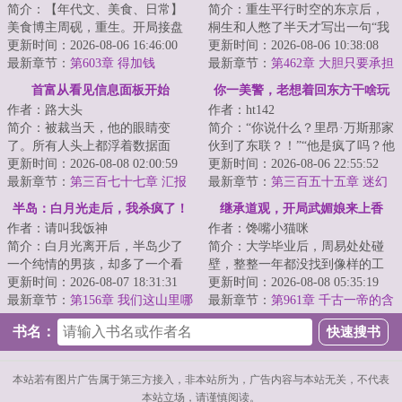
简介：【年代文、美食、日常】
简介：重生平行时空的东京后，
美食博主周砚，重生。开局接盘
桐生和人憋了半天才写出一句“我
一家破产川菜馆。跷脚牛肉、夫
更新时间：2026-08-06 16:46:00
的高中成绩并不理想”，无奈之
更新时间：2026-08-06 10:38:08
妻肺片、麻婆豆...
最新章节：
第603章 得加钱
下，只能弃文...
最新章节：
第462章 大胆只要承担
风险
首富从看见信息面板开始
你一美警，老想着回东方干啥玩
作者：路大头
作者：ht142
意
简介：被裁当天，他的眼睛变
简介：“你说什么？里昂·万斯那家
了。所有人头上都浮着数据面
伙到了东联？！”“他是疯了吗？他
板。HR的补偿方案有两处计算错
更新时间：2026-08-08 02:00:59
在西雅图是精英、是英雄、是年
更新时间：2026-08-06 22:55:52
误他当场多拿了四万...
最新章节：
第三百七十七章 汇报
薪十万...
最新章节：
第三百五十五章 迷幻
怎么做啊？
猫外围的侦察哨？
半岛：白月光走后，我杀疯了！
继承道观，开局武媚娘来上香
作者：请叫我饭神
作者：馋嘴小猫咪
简介：白月光离开后，半岛少了
简介：大学毕业后，周易处处碰
一个纯情的男孩，却多了一个看
壁，整整一年都没找到像样的工
狗都深情的人渣。...
更新时间：2026-08-07 18:31:31
作。无奈之下，他只得翻出上学
更新时间：2026-08-08 05:35:19
最新章节：
第156章 我们这山里哪
时爷爷给自己办...
最新章节：
第961章 千古一帝的含
有蛇啊？
金量！【求月票】
书名：
本站若有图片广告属于第三方接入，非本站所为，广告内容与本站无关，不代表
本站立场，请谨慎阅读。