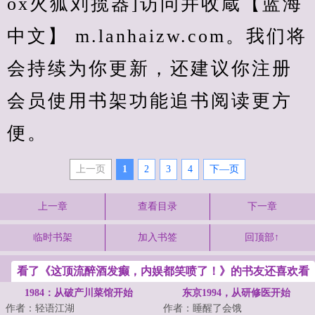
ox火狐刘揽器]访问并收蔵【蓝海
中文】 m.lanhaizw.com。我们将
会持续为你更新，还建议你注册
会员使用书架功能追书阅读更方
便。
上一页
1
2
3
4
下—页
上一章
查看目录
下一章
临时书架
加入书签
回顶部↑
看了《这顶流醉酒发癫，内娱都笑喷了！》的书友还喜欢看
1984：从破产川菜馆开始
东京1994，从研修医开始
作者：轻语江湖
作者：睡醒了会饿