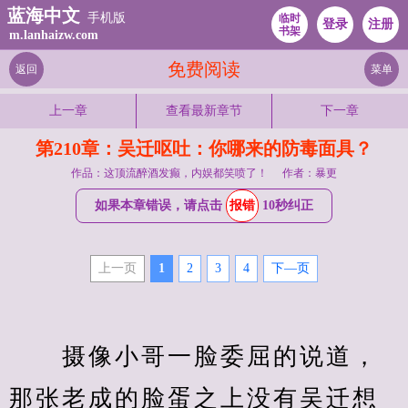
蓝海中文
手机版
临时
登录
注册
书架
m.lanhaizw.com
免费阅读
返回
菜单
上一章
查看最新章节
下一章
第210章：吴迁呕吐：你哪来的防毒面具？
作品：这顶流醉酒发癫，内娱都笑喷了！
作者：暴更
如果本章错误，请点击
报错
10秒纠正
上一页
1
2
3
4
下—页
　　摄像小哥一脸委屈的说道，
那张老成的脸蛋之上没有吴迁想