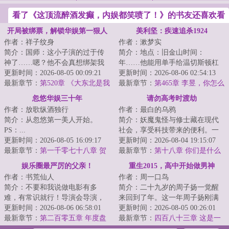
看了《这顶流醉酒发癫，内娱都笑喷了！》的书友还喜欢看
开局被绑票，解锁华娱第一狠人
美利坚：疾速追杀1924
作者：祥子纹身
作者：漱梦实
简介：国师：这小子演的过于传
简介：地点：旧金山时间：
神了……嗯？他不会真想绑架我
年……他能用单手给温切斯顿杠
吧？！诗人：什么意思？绑我摄
更新时间：2026-08-05 00:09:21
杆步枪上弹。他精通美利坚居
更新时间：2026-08-06 02:54:13
影干嘛！该绑架...
最新章节：
第520章 《大东北是我
合。他的莫桑比克射击...
最新章节：
第465章 李昱，你怎么
的家乡》(爆发补！)
又跟别的美女做搭档？休息一下
忽悠华娱三十年
请勿高考时渡劫
好不好？（二合一）
作者：放歌纵酒独行
作者：最白的乌鸦
简介：从忽悠第一美人开始。
简介：妖魔鬼怪与修士藏在现代
PS：...
社会，享受科技带来的便利。一
更新时间：2026-08-05 16:09:17
千岁树妖冒充名贵古树，月月领
更新时间：2026-08-04 19:15:07
最新章节：
第一千零七十八章 贺
取政府补贴；八...
最新章节：
第十八章 你们是什么
岁档预热！《超时空同居》对上
人！（感谢孙鹤棠的盟主）
娱乐圈最严厉的父亲！
重生2015，高中开始做男神
《地球最后夜晚》？
作者：书荒仙人
作者：周一口鸟
简介：不要和我说做电影有多
简介：二十九岁的周子扬一觉醒
难，有常识就行！导演会导演，
来回到了年。这一年周子扬刚满
编剧会编剧，赚观众的钱为观众
更新时间：2026-08-06 06:58:01
十八岁，在县一中高三一班就
更新时间：2026-08-05 00:26:01
服务！娱乐圈说，...
最新章节：
第二百零五章 年度盘
读。这一年的夏天...
最新章节：
四百八十三章 这是一
点，沈逸达的行业地位
场战争