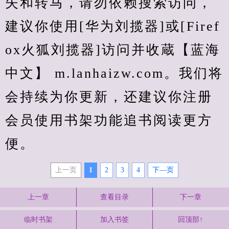
失和转马，请勿依赖搜索访问，
建议你使用[华为刘揽器]或[Firef
ox火狐刘揽器]访问并收蔵【蓝海
中文】 m.lanhaizw.com。我们将
会持续为你更新，还建议你注册
会员使用书架功能追书阅读更方
便。
上一页
1
2
3
4
下—页
上一章
查看目录
下一章
临时书架
加入书签
回顶部↑