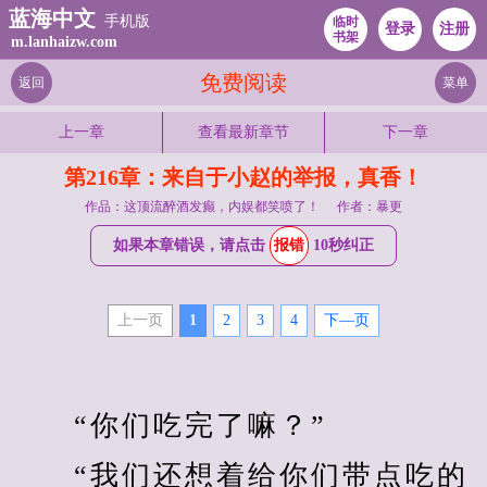
蓝海中文
手机版
临时
登录
注册
书架
m.lanhaizw.com
免费阅读
返回
菜单
上一章
查看最新章节
下一章
第216章：来自于小赵的举报，真香！
作品：这顶流醉酒发癫，内娱都笑喷了！
作者：暴更
如果本章错误，请点击
报错
10秒纠正
上一页
1
2
3
4
下—页
　　“你们吃完了嘛？”
　　“我们还想着给你们带点吃的