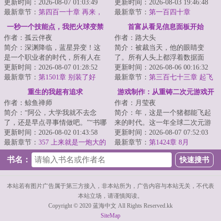
成了美利坚底层流浪汉，好在绑
更新时间：2026-08-07 01:03:49
篇章和结局，走了半生才发现，
更新时间：2026-08-03 19:46:48
定了地下城冒险...
最新章节：
第四百一十章 再来，
那字里行间的转...
最新章节：
第一百四十章
都来！（求月票）
一秒一个技能点，我把火球变禁
首富从看见信息面板开始
作者：孤云伴夜
作者：路大头
咒
简介：深渊降临，蓝星异变！这
简介：被裁当天，他的眼睛变
是一个职业者的时代，所有人在
了。所有人头上都浮着数据面
成年那一天，都能够得到人生中
更新时间：2026-08-07 01:28:52
板。HR的补偿方案有两处计算错
更新时间：2026-08-06 00:16:32
的第一个技能，...
最新章节：
第1501章 别装了好
误他当场多拿了四万...
最新章节：
第三百七十三章 起飞
吗？
的猪
重生的我超有追求
游戏制作：从重铸二次元游戏开
作者：鲸鱼禅师
作者：月莹夜
始
简介：“阿公，大学我就不去念
简介：年，这是一个猪都能飞起
了，还是早点寻事情做吧。”“书哪
来的时代。这一年全球二次元游
能不念？做人要有追求，念了大
更新时间：2026-08-02 01:43:58
戏市场突破百亿美元。《崩坏》
更新时间：2026-08-07 07:52:03
学，就有机...
最新章节：
357 上来就是一炮大的
《明日方舟》《...
最新章节：
第1424章 8月
书名：
本站若有图片广告属于第三方接入，非本站所为，广告内容与本站无关，不代表
本站立场，请谨慎阅读。
Copyright © 2020 蓝海中文 All Rights Reserved.kk
SiteMap