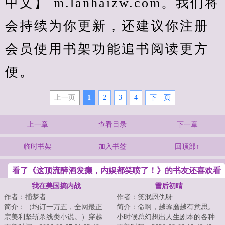
中文】 m.lanhaizw.com。我们将
会持续为你更新，还建议你注册
会员使用书架功能追书阅读更方
便。
上一页
1
2
3
4
下—页
上一章
查看目录
下一章
临时书架
加入书签
回顶部↑
看了《这顶流醉酒发癫，内娱都笑喷了！》的书友还喜欢看
我在美国搞内战
雪后初晴
作者：捕梦者
作者：笑泯恩仇呀
简介：（均订一万五，全网最正
简介：命啊，越琢磨越有意思。
宗美利坚斩杀线类小说。）穿越
小时候总幻想出人生剧本的各种