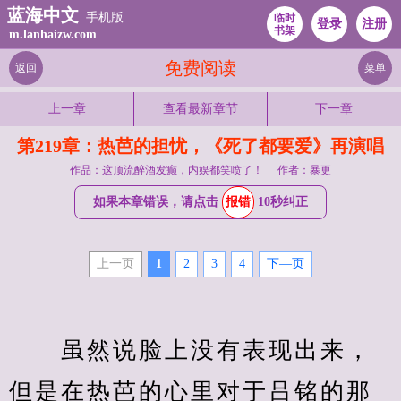
蓝海中文
手机版
临时
登录
注册
书架
m.lanhaizw.com
免费阅读
返回
菜单
上一章
查看最新章节
下一章
第219章：热芭的担忧，《死了都要爱》再演唱
作品：这顶流醉酒发癫，内娱都笑喷了！
作者：暴更
如果本章错误，请点击
报错
10秒纠正
上一页
1
2
3
4
下—页
　　虽然说脸上没有表现出来，
但是在热芭的心里对于吕铭的那