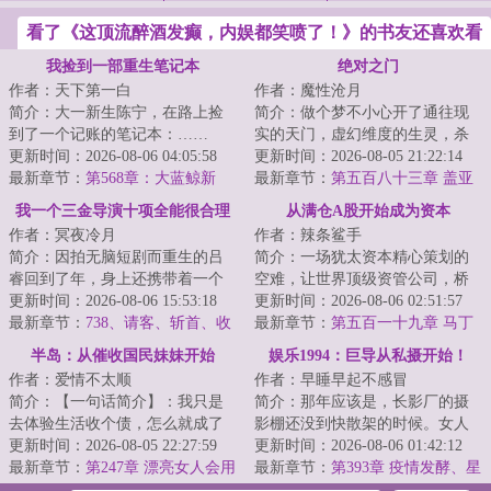
看了《这顶流醉酒发癫，内娱都笑喷了！》的书友还喜欢看
我捡到一部重生笔记本
绝对之门
作者：天下第一白
作者：魔性沧月
简介：大一新生陈宁，在路上捡
简介：做个梦不小心开了通往现
到了一个记账的笔记本：……
实的天门，虚幻维度的生灵，杀
年，GDP位例世界第二。年，屠
更新时间：2026-08-06 04:05:58
进了现实。给这个注定灭绝的宇
更新时间：2026-08-05 21:22:14
呦呦获诺贝尔医学...
最新章节：
第568章：大蓝鲸新
宙又添了一种微...
最新章节：
第五百八十三章 盖亚
车，70 万起步！（求订阅）
教会的时代
我一个三金导演十项全能很合理
从满仓A股开始成为资本
作者：冥夜冷月
作者：辣条鲨手
吧
简介：因拍无脑短剧而重生的吕
简介：一场犹太资本精心策划的
睿回到了年，身上还携带着一个
空难，让世界顶级资管公司，桥
【十项全能大导演】系统！目
更新时间：2026-08-06 15:53:18
水基金的经理张扬意外重回年。
更新时间：2026-08-06 02:51:57
标：走上人生巅峰...
最新章节：
738、请客、斩首、收
这一年，次贷危...
最新章节：
第五百一十九章 马丁
下当狗！对齐颗粒度？红星坞的
策略赌徒，纸包不住火
半岛：从催收国民妹妹开始
娱乐1994：巨导从私摄开始！
严苛规章制度……
作者：爱情不太顺
作者：早睡早起不感冒
简介：【一句话简介】：我只是
简介：那年应该是，长影厂的摄
去体验生活收个债，怎么就成了
影棚还没到快散架的时候。女人
半岛女团的白月光？【正经简
更新时间：2026-08-05 22:27:59
只披了一层薄纱，羞愤欲绝。身
更新时间：2026-08-06 01:42:12
介】：年，半岛娱...
最新章节：
第247章 漂亮女人会用
体被巨大蝴蝶布...
最新章节：
第393章 疫情发酵、星
请客换称呼
海的逆势而行！