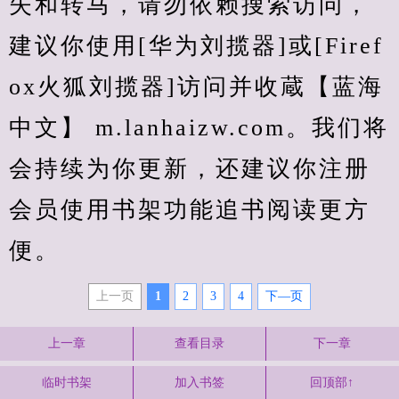
失和转马，请勿依赖搜索访问，
建议你使用[华为刘揽器]或[Firef
ox火狐刘揽器]访问并收蔵【蓝海
中文】 m.lanhaizw.com。我们将
会持续为你更新，还建议你注册
会员使用书架功能追书阅读更方
便。
上一页
1
2
3
4
下—页
上一章
查看目录
下一章
临时书架
加入书签
回顶部↑