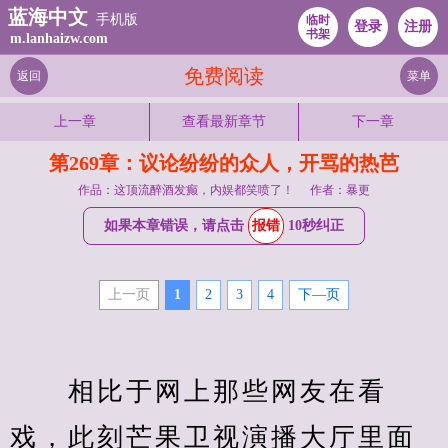
蓝海中文
手机版
临时
登录
注册
书架
m.lanhaizw.com
免费阅读
返回
菜单
上一章
查看最新章节
下一章
第269章：议论纷纷的众人，开骂的热芭
作品：这顶流醉酒发癫，内娱都笑喷了！
作者：暴更
如果本章错误，请点击
报错
10秒纠正
上一页
1
2
3
4
下—页
　　相比于网上那些网友在看
戏，此刻芒果卫视演播大厅里面